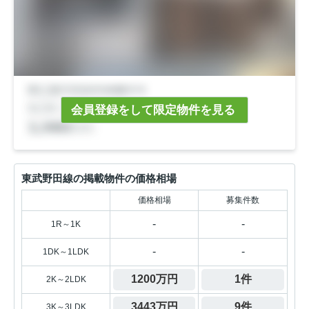
会員登録をして限定物件を見る
東武野田線の掲載物件の価格相場
価格相場
募集件数
-
-
1R～1K
-
-
1DK～1LDK
1200万円
1件
2K～2LDK
3443万円
9件
3K～3LDK