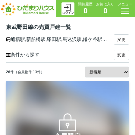
閲覧履歴
お気に入り
メニュー
0
0
東武野田線の売買戸建一覧
船橋駅,新船橋駅,塚田駅,馬込沢駅,鎌ケ谷駅,新鎌ヶ谷駅,六実駅,高柳駅,逆井駅,増尾駅,新柏駅,柏駅,豊四季駅,流山おおたかの森駅,初石駅,江戸川台駅,運河駅,梅郷駅,野田市駅,愛宕駅,清水公園駅,七光台駅,川間駅,南桜井駅,藤の牛島駅,春日部駅,八木崎駅,豊春駅,東岩槻駅,岩槻駅,七里駅,大和田駅,大宮公園駅,北大宮駅,大宮駅
変更
条件から探す
変更
26
件（会員物件 13件）