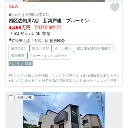
NEW
さいたま市西区大字佐知川
西区佐知川7期 新築戸建 ブルーミング01
4,498
万円
7月27日 値下げ
- / 104.30㎡ / 4LDK /新築
京浜東北線「大宮」駅 徒歩50分
駐車2台可
陽当り良好
オール電化
建設住宅性能評価書付
収納豊富
ウォークインクロゼット
パノラマ
新築
■リビングは折上天井仕様！リビングに奥行がうまれ開放感があります♪
■また広く見せることができるので家族団らんをゆったり...
もっと見る
新築一戸建