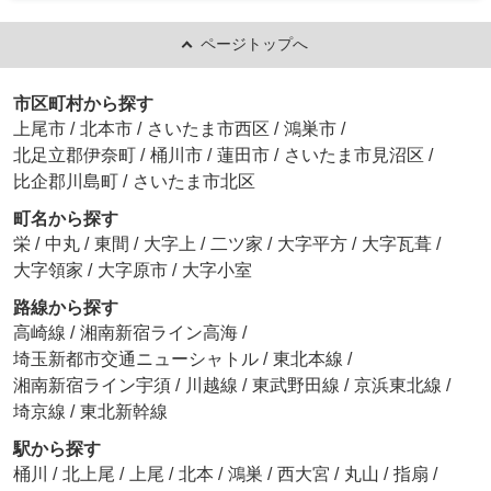
ページトップへ
市区町村から探す
上尾市
/
北本市
/
さいたま市西区
/
鴻巣市
/
北足立郡伊奈町
/
桶川市
/
蓮田市
/
さいたま市見沼区
/
比企郡川島町
/
さいたま市北区
町名から探す
栄
/
中丸
/
東間
/
大字上
/
二ツ家
/
大字平方
/
大字瓦葺
/
大字領家
/
大字原市
/
大字小室
路線から探す
高崎線
/
湘南新宿ライン高海
/
埼玉新都市交通ニューシャトル
/
東北本線
/
湘南新宿ライン宇須
/
川越線
/
東武野田線
/
京浜東北線
/
埼京線
/
東北新幹線
駅から探す
桶川
/
北上尾
/
上尾
/
北本
/
鴻巣
/
西大宮
/
丸山
/
指扇
/