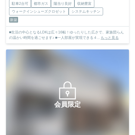
駐車2台可
都市ガス
陽当り良好
収納豊富
ウォークインシューズクロゼット
システムキッチン
新築
■生活の中心となるLDKは広々16帖！ゆったりした広さで、家族団らん
の温かい時間を過ごせます♪ ■一人部屋が実現できる４...
もっと見る
会員限定