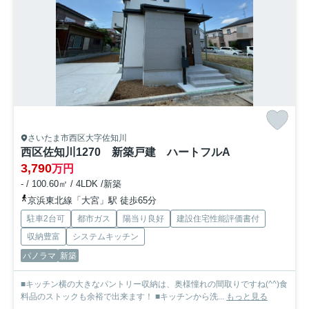
さいたま市西区大字佐知川
西区佐知川1270 新築戸建 ハートフルA
3,790
万円
- / 100.60㎡ / 4LDK /新築
京浜東北線「大宮」駅 徒歩65分
駐車2台可
都市ガス
陽当り良好
建設住宅性能評価書付
収納豊富
システムキッチン
パノラマ
新築
■キッチン横の大きなパントリー収納は、奥様憧れの間取りですね(^^)食
料品のストックも余裕で出来ます！ ■キッチンから洗...
もっと見る