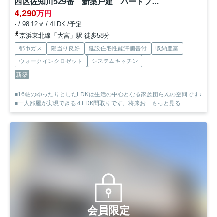
西区佐知川529番 新築戸建 ハートフル01
4,290
万円
- / 98.12㎡ / 4LDK /予定
京浜東北線「大宮」駅 徒歩58分
都市ガス
陽当り良好
建設住宅性能評価書付
収納豊富
ウォークインクロゼット
システムキッチン
新築
■16帖のゆったりとしたLDKは生活の中心となる家族団らんの空間です♪
■一人部屋が実現できる４LDK間取りです。将来お...
もっと見る
会員限定