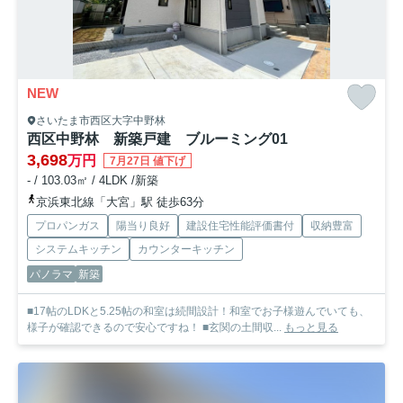
NEW
さいたま市西区大字中野林
西区中野林 新築戸建 ブルーミング01
3,698
万円
7月27日 値下げ
- / 103.03㎡ / 4LDK /新築
京浜東北線「大宮」駅 徒歩63分
プロパンガス
陽当り良好
建設住宅性能評価書付
収納豊富
システムキッチン
カウンターキッチン
パノラマ
新築
■17帖のLDKと5.25帖の和室は続間設計！和室でお子様遊んでいても、
様子が確認できるので安心ですね！ ■玄関の土間収...
もっと見る