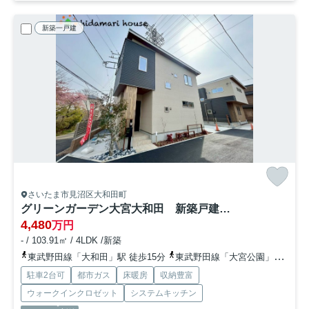
新築一戸建
さいたま市見沼区大和田町
グリーンガーデン大宮大和田 新築戸建 A
4,480
万円
- / 103.91㎡ / 4LDK /新築
東武野田線「大和田」駅 徒歩15分
東武野田線「大宮公園」駅 徒歩24分
駐車2台可
都市ガス
床暖房
収納豊富
ウォークインクロゼット
システムキッチン