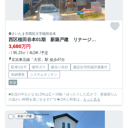
さいたま市西区大字植田谷本
西区植田谷本01期 新築戸建 リナージュ01
3,680
万円
- / 95.23㎡ / 4LDK /予定
京浜東北線「大宮」駅 徒歩47分
駐車2台可
都市ガス
陽当り良好
建設住宅性能評価書付
収納豊富
システムキッチン
新築
■生活の中心となるLDKは広々16帖！ゆったりした広さで、家族団らん
の温かい時間を過ごせます(^^)/ ■LDKと和室は...
もっと見る
新築一戸建