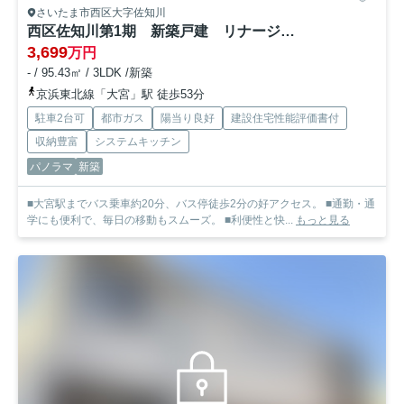
さいたま市西区大字佐知川
西区佐知川第1期 新築戸建 リナージュ02
3,699
万円
- / 95.43㎡ / 3LDK /新築
京浜東北線「大宮」駅 徒歩53分
駐車2台可
都市ガス
陽当り良好
建設住宅性能評価書付
収納豊富
システムキッチン
パノラマ
新築
■大宮駅までバス乗車約20分、バス停徒歩2分の好アクセス。 ■通勤・通
学にも便利で、毎日の移動もスムーズ。 ■利便性と快...
もっと見る