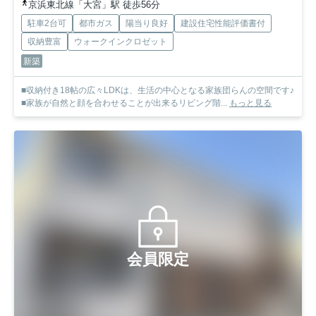
京浜東北線「大宮」駅 徒歩56分
駐車2台可
都市ガス
陽当り良好
建設住宅性能評価書付
収納豊富
ウォークインクロゼット
新築
■収納付き18帖の広々LDKは、生活の中心となる家族団らんの空間です♪
■家族が自然と顔を合わせることが出来るリビング階...
もっと見る
会員限定