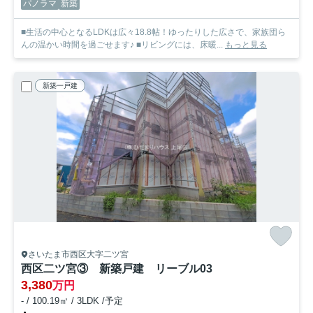
パノラマ
新築
■生活の中心となるLDKは広々18.8帖！ゆったりした広さで、家族団ら
んの温かい時間を過ごせます♪ ■リビングには、床暖...
もっと見る
新築一戸建
さいたま市西区大字二ツ宮
西区二ツ宮③ 新築戸建 リーブル03
3,380
万円
- / 100.19㎡ / 3LDK /予定