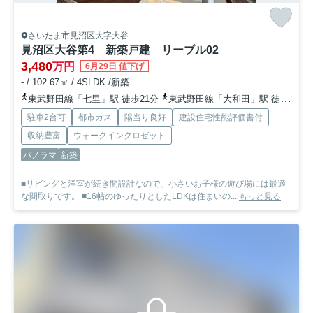
さいたま市見沼区大字大谷
見沼区大谷第4 新築戸建 リーブル02
3,480
万円
6月29日 値下げ
- / 102.67㎡ / 4SLDK /新築
東武野田線「七里」駅 徒歩21分
東武野田線「大和田」駅 徒歩30分
駐車2台可
都市ガス
陽当り良好
建設住宅性能評価書付
収納豊富
ウォークインクロゼット
パノラマ
新築
■リビングと洋室が続き間設計なので、小さいお子様の遊び場には最適
な間取りです。 ■16帖のゆったりとしたLDKは住まいの...
もっと見る