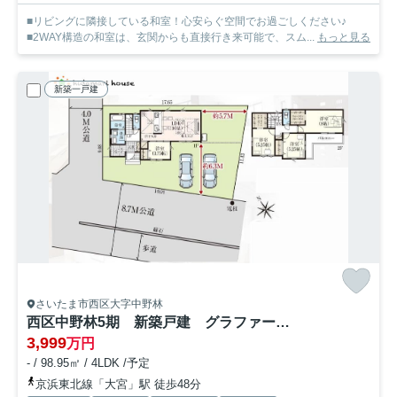
■リビングに隣接している和室！心安らぐ空間でお過ごしください♪
■2WAY構造の和室は、玄関からも直接行き来可能で、スム...
もっと見る
新築一戸建
さいたま市西区大字中野林
西区中野林5期 新築戸建 グラファーレ01
3,999
万円
- / 98.95㎡ / 4LDK /予定
京浜東北線「大宮」駅 徒歩48分