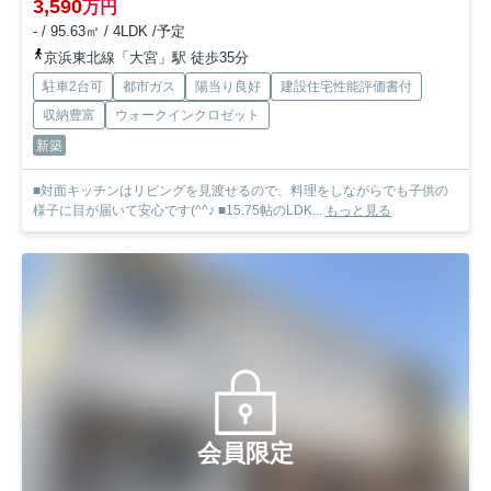
3,590
万円
- / 95.63㎡ / 4LDK /予定
京浜東北線「大宮」駅 徒歩35分
駐車2台可
都市ガス
陽当り良好
建設住宅性能評価書付
収納豊富
ウォークインクロゼット
新築
■対面キッチンはリビングを見渡せるので、料理をしながらでも子供の
様子に目が届いて安心です(^^♪ ■15.75帖のLDK...
もっと見る
会員限定