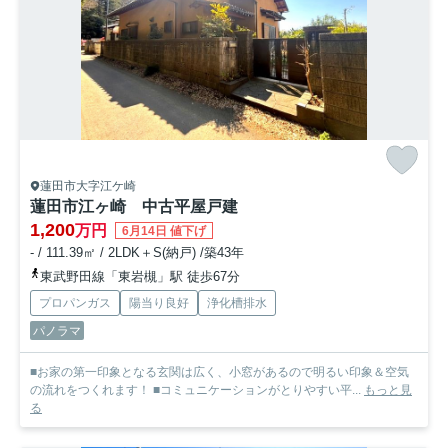
蓮田市大字江ケ崎
蓮田市江ヶ崎 中古平屋戸建
1,200
万円
6月14日 値下げ
- / 111.39㎡ / 2LDK＋S(納戸) /築43年
東武野田線「東岩槻」駅 徒歩67分
プロパンガス
陽当り良好
浄化槽排水
パノラマ
■お家の第一印象となる玄関は広く、小窓があるので明るい印象＆空気
の流れをつくれます！ ■コミュニケーションがとりやすい平...
もっと見
る