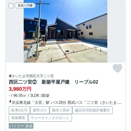
新築一戸建
さいたま市西区大字二ツ宮
西区二ツ宮② 新築平屋戸建 リーブル02
3,980
万円
- / 96.05㎡ / 3LDK /新築
京浜東北線「大宮」駅 バス28分 西武バス「二ツ宮（さいたま市西区）」 停歩8分
駐車2台可
都市ガス
陽当り良好
建設住宅性能評価書付
収納豊富
ウォークインクロゼット
パノラマ
新築