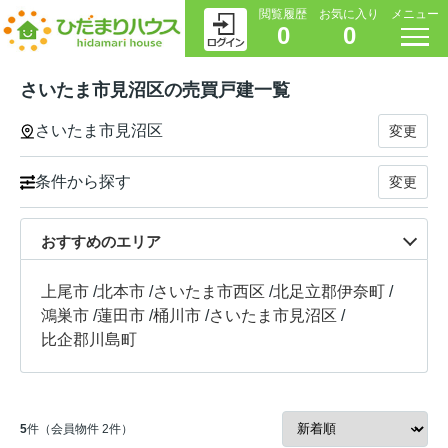
閲覧履歴
お気に入り
メニュー
0
0
さいたま市見沼区の売買戸建一覧
さいたま市見沼区
変更
条件から探す
変更
おすすめのエリア
上尾市
/
北本市
/
さいたま市西区
/
北足立郡伊奈町
/
鴻巣市
/
蓮田市
/
桶川市
/
さいたま市見沼区
/
比企郡川島町
5
件（会員物件 2件）