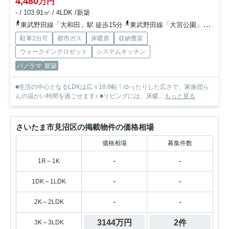
4,480
万円
- / 103.91㎡ / 4LDK /新築
東武野田線「大和田」駅 徒歩15分
東武野田線「大宮公園」駅 徒歩24分
駐車2台可
都市ガス
床暖房
収納豊富
ウォークインクロゼット
システムキッチン
パノラマ
新築
■生活の中心となるLDKは広々18.8帖！ゆったりした広さで、家族団ら
んの温かい時間を過ごせます♪ ■リビングには、床暖...
もっと見る
さいたま市見沼区の掲載物件の価格相場
価格相場
募集件数
-
-
1R～1K
-
-
1DK～1LDK
-
-
2K～2LDK
3144万円
2件
3K～3LDK