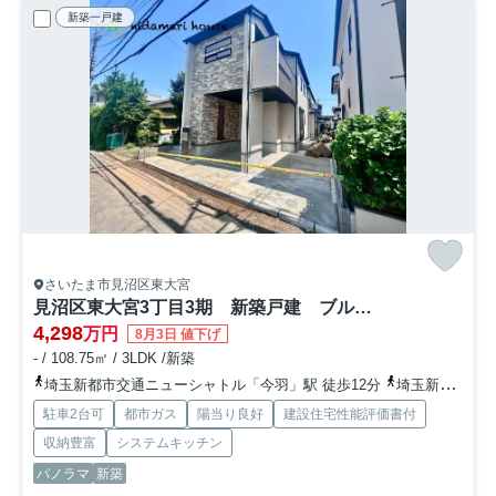
新築一戸建
さいたま市見沼区東大宮
見沼区東大宮3丁目3期 新築戸建 ブルーミング01
4,298
万円
8月3日 値下げ
- / 108.75㎡ / 3LDK /新築
埼玉新都市交通ニューシャトル「今羽」駅 徒歩12分
埼玉新都市交通ニューシャトル「吉野原」駅 徒歩17分
駐車2台可
都市ガス
陽当り良好
建設住宅性能評価書付
収納豊富
システムキッチン
パノラマ
新築