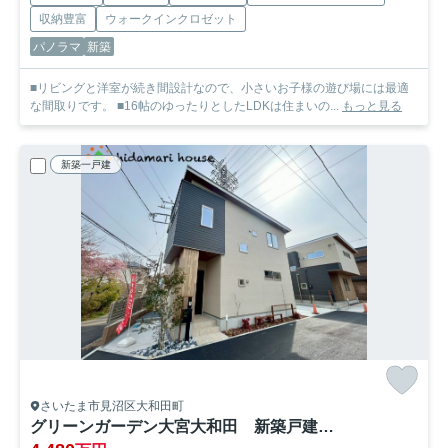
収納豊富
ウォークインクロゼット
パノラマ
新築
■リビングと洋室が続き間設計なので、小さいお子様の遊び場には最適
な間取りです。 ■16帖のゆったりとしたLDKは住まいの...
もっと見る
新築一戸建
さいたま市見沼区大和田町
グリーンガーデン大宮大和田 新築戸建 A