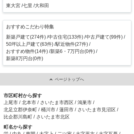
東大宮
七里
大和田
おすすめこだわり特集
新築戸建て(274件)
中古住宅(133件)
中古戸建て(99件)
50坪以上戸建て(63件)
駅近物件(27件)
おすすめ物件(14件)
新築6・7万円台(0件)
新築8万円台(0件)
ページトップへ
市区町村から探す
上尾市
/
北本市
/
さいたま市西区
/
鴻巣市
/
北足立郡伊奈町
/
桶川市
/
蓮田市
/
さいたま市見沼区
/
比企郡川島町
/
さいたま市北区
町名から探す
栄
/
中丸
/
東間
/
大字上
/
二ツ家
/
大字平方
/
大字瓦葺
/