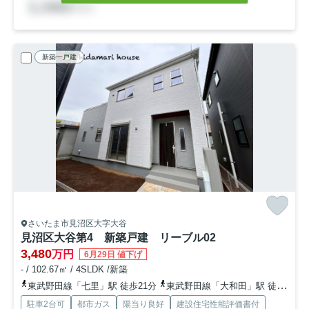
新築一戸建
さいたま市見沼区大字大谷
見沼区大谷第4 新築戸建 リーブル02
3,480
万円
6月29日 値下げ
- / 102.67㎡ / 4SLDK /新築
東武野田線「七里」駅 徒歩21分
東武野田線「大和田」駅 徒歩30分
駐車2台可
都市ガス
陽当り良好
建設住宅性能評価書付