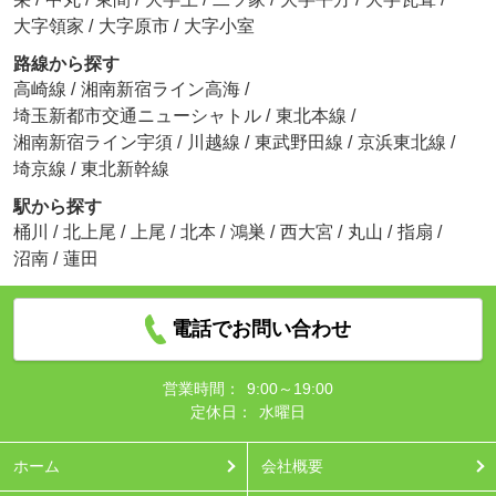
大字領家
/
大字原市
/
大字小室
路線から探す
高崎線
/
湘南新宿ライン高海
/
埼玉新都市交通ニューシャトル
/
東北本線
/
湘南新宿ライン宇須
/
川越線
/
東武野田線
/
京浜東北線
/
埼京線
/
東北新幹線
駅から探す
桶川
/
北上尾
/
上尾
/
北本
/
鴻巣
/
西大宮
/
丸山
/
指扇
/
沼南
/
蓮田
電話でお問い合わせ
営業時間：
9:00～19:00
定休日：
水曜日
ホーム
会社概要