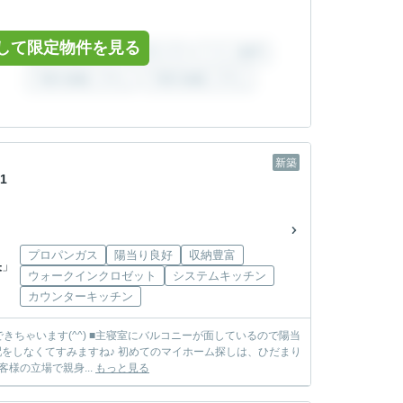
して限定物件を見る
新築
1
プロパンガス
陽当り良好
収納豊富
央
」
ウォークインクロゼット
システムキッチン
カウンターキッチン
きちゃいます(^^) ■主寝室にバルコニーが面しているので陽当
めてのマイホーム探しは、ひだまり
同お客様の立場で親身...
もっと見る