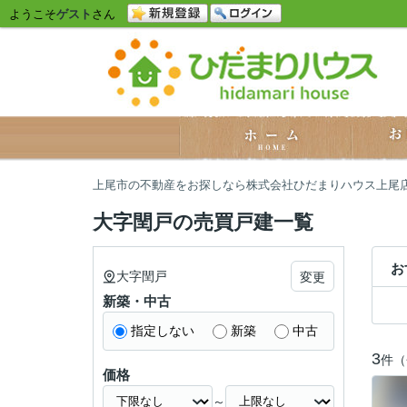
ようこそ
ゲスト
さん
上尾市の不動産をお探しなら株式会社ひだまりハウス上尾
大字閏戸の売買戸建一覧
お
大字閏戸
変更
新築・中古
指定しない
新築
中古
3
件（
価格
～