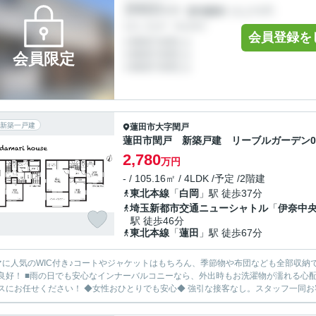
会員登録を
会員限定
新築一戸建
蓮田市
大字閏戸
蓮田市閏戸 新築戸建 リーブルガーデン0
2,780
万円
- / 105.16㎡ / 4LDK /予定 /2階建
東北本線
「
白岡
」駅 徒歩37分
埼玉新都市交通ニューシャトル
「
伊奈中
駅 徒歩46分
東北本線
「
蓮田
」駅 徒歩67分
マに人気のWIC付き♪コートやジャケットはもちろん、季節物や布団なども全部収納で
好！ ■雨の日でも安心なインナーバルコニーなら、外出時もお洗濯物が濡れる心配をしなくてすみますね♪ 初
ハウスにお任せください！ ◆女性おひとりでも安心◆ 強引な接客なし。スタッフ一