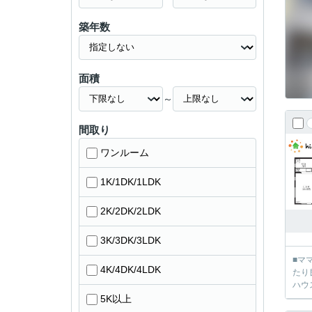
築年数
面積
～
間取り
ワンルーム
1K/1DK/1LDK
2K/2DK/2LDK
3K/3DK/3LDK
■マ
4K/4DK/4LDK
たり良
5K以上