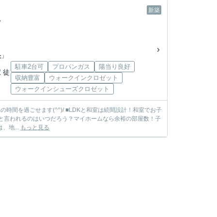
新築
1
央
」
駐車2台可
プロパンガス
陽当り良好
 徒
収納豊富
ウォークインクロゼット
ウォークインシューズクロゼット
間を過ごせます(^^)/ ■LDKと和室は続間設計！和室でお子
！』と言われるのはいつだろう？マイホームなら余裕の部屋数！子
イホーム探しは、地...
もっと見る