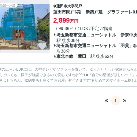
新築一戸建
蓮田市
大字閏戸
蓮田市閏戸6期 新築戸建 グラファーレ0
2,899
万円
- / 99.36㎡ / 4LDK /予定 /2階建
埼玉新都市交通ニューシャトル
「
伊奈中
駅 徒歩38分
埼玉新都市交通ニューシャトル
「
羽貫
」駅
歩38分
東北本線
「
蓮田
」駅 徒歩62分
6帖の広～いLDKには、大型テレビやソファーを置いて、ゆったりとした家族だんらんの時
んでいても、様子が確認できるので安心ですね(*^^*) ■『自分の部屋がほしいー
供部屋はもちろん、収納場所も多くてお部屋が片付きます(^^)/ 初めてのマ
1