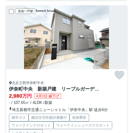
新築一戸建
北足立郡伊奈町中央
伊奈町中央 新築戸建 リーブルガーデン02
2,980
万円
8月3日 値下げ
- / 107.65㎡ / 4LDK /新築
埼玉新都市交通ニューシャトル「伊奈中央」駅 徒歩6分
都市ガス
建設住宅性能評価書付
収納豊富
ウォークインクロゼット
ウォークインシューズクロゼット