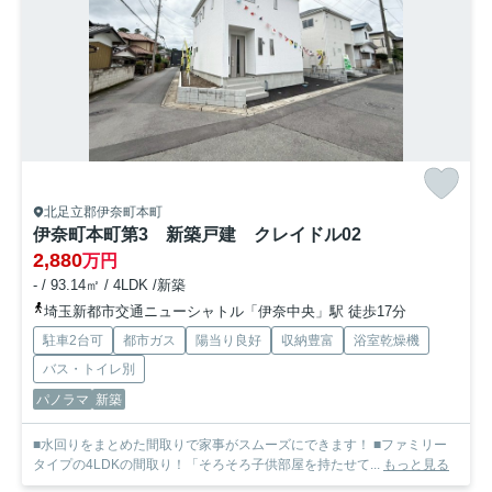
北足立郡伊奈町本町
伊奈町本町第3 新築戸建 クレイドル02
2,880
万円
- / 93.14㎡ / 4LDK /新築
埼玉新都市交通ニューシャトル「伊奈中央」駅 徒歩17分
駐車2台可
都市ガス
陽当り良好
収納豊富
浴室乾燥機
バス・トイレ別
パノラマ
新築
■水回りをまとめた間取りで家事がスムーズにできます！ ■ファミリー
タイプの4LDKの間取り！「そろそろ子供部屋を持たせて...
もっと見る