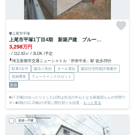
上尾市平塚
上尾市平塚1丁目4期 新築戸建 ブルーミング01
3,298
万円
- / 112.82㎡ / 3LDK /予定
埼玉新都市交通ニューシャトル「伊奈中央」駅 徒歩29分
駐車2台可
陽当り良好
オール電化
建設住宅性能評価書付
収納豊富
ウォークインクロゼット
新築
■17.25帖のゆったりとしたLDKは生活の中心となる家族団らんの空間で
す♪ ■2階の11.25帖の洋室に間仕切りを設置...
もっと見る
新築一戸建