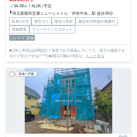
- / 96.88㎡ / 4LDK /予定
埼玉新都市交通ニューシャトル「伊奈中央」駅 徒歩30分
駐車2台可
都市ガス
陽当り良好
建設住宅性能評価書付
収納豊富
ウォークインクロゼット
パノラマ
新築
■LDKと和室は続間設計！和室でお子様遊んでいても、様子が確認でき
るので安心ですね(*^^*) ■2階10.5帖の洋室は...
もっと見る
新築一戸建