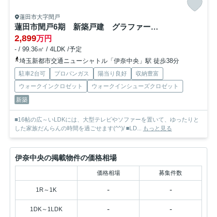
蓮田市大字閏戸
蓮田市閏戸6期 新築戸建 グラファーレ01
2,899
万円
- / 99.36㎡ / 4LDK /予定
埼玉新都市交通ニューシャトル「伊奈中央」駅 徒歩38分
駐車2台可
プロパンガス
陽当り良好
収納豊富
ウォークインクロゼット
ウォークインシューズクロゼット
新築
■16帖の広～いLDKには、大型テレビやソファーを置いて、ゆったりと
した家族だんらんの時間を過ごせます(^^)/ ■LD...
もっと見る
伊奈中央の掲載物件の価格相場
価格相場
募集件数
-
-
1R～1K
-
-
1DK～1LDK