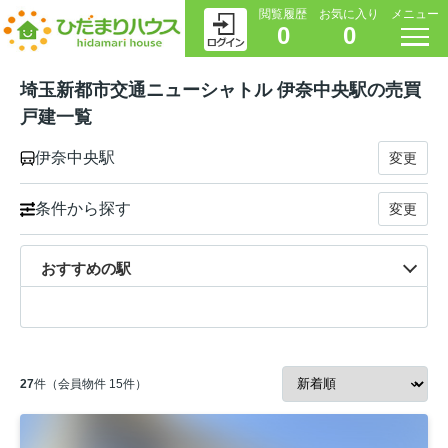
閲覧履歴
お気に入り
メニュー
0
0
埼玉新都市交通ニューシャトル 伊奈中央駅の売買
戸建一覧
伊奈中央駅
変更
条件から探す
変更
おすすめの駅
27
件（会員物件 15件）