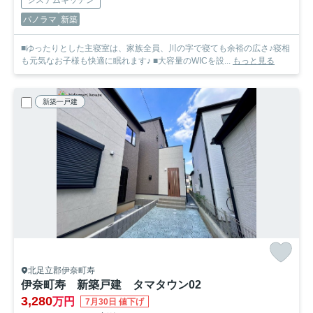
システムキッチン
パノラマ
新築
■ゆったりとした主寝室は、家族全員、川の字で寝ても余裕の広さ♪寝相
も元気なお子様も快適に眠れます♪ ■大容量のWICを設...
もっと見る
新築一戸建
北足立郡伊奈町寿
伊奈町寿 新築戸建 タマタウン02
3,280
万円
7月30日 値下げ