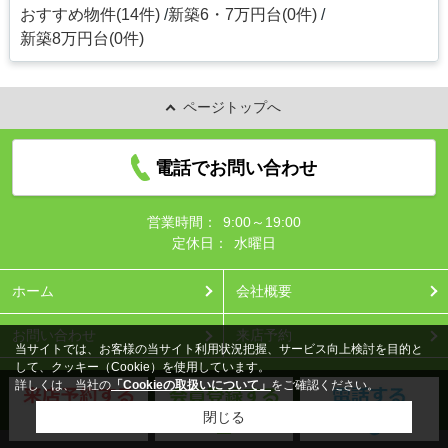
おすすめ物件(14件)
新築6・7万円台(0件)
新築8万円台(0件)
ページトップへ
電話でお問い合わせ
営業時間：
9:00～19:00
定休日：
水曜日
ホーム
会社概要
お問い合わせ
来店予約
当サイトでは、お客様の当サイト利用状況把握、サービス向上検討を目的と
して、クッキー（Cookie）を使用しています。
詳しくは、当社の
「Cookieの取扱いについて」
をご確認ください。
プライバシーポリシー
利用規約
アクセスマップ
Copyright(c) 株式会社ひだまりハウス 上尾店 All rights reserved.
閉じる