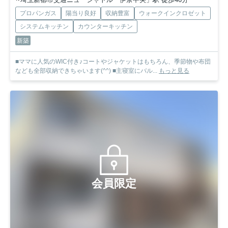
プロパンガス
陽当り良好
収納豊富
ウォークインクロゼット
システムキッチン
カウンターキッチン
新築
■ママに人気のWIC付き♪コートやジャケットはもちろん、季節物や布団
なども全部収納できちゃいます(^^) ■主寝室にバル...
もっと見る
会員限定