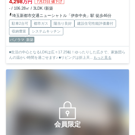
4,298
万円
7月23日 値下げ
- / 106.28㎡ / 3LDK /新築
埼玉新都市交通ニューシャトル「伊奈中央」駅 徒歩46分
駐車2台可
都市ガス
陽当り良好
建設住宅性能評価書付
収納豊富
システムキッチン
パノラマ
新築
■生活の中心となるLDKは広々17.25帖！ゆったりした広さで、家族団ら
んの温かい時間を過ごせます♪ ■リビングは折上天...
もっと見る
会員限定