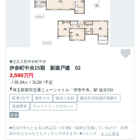
北足立郡伊奈町中央
伊奈町中央15期 新築戸建 02
3,590
万円
- / 95.84㎡ / 3LDK /予定
埼玉新都市交通ニューシャトル「伊奈中央」駅 徒歩3分
駐車2台可
都市ガス
陽当り良好
建設住宅性能評価書付
収納豊富
ウォークインクロゼット
新築
■生活の中心となるLDKは広々18.8帖！収納を完備しているので、日用
品やおもちゃなどもスッキリ片付きます♪ ■リビング...
もっと見る