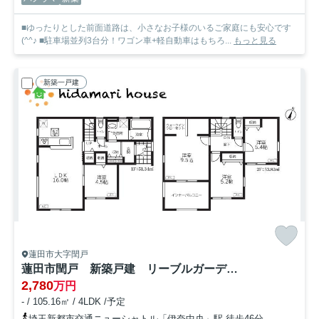
■ゆったりとした前面道路は、小さなお子様のいるご家庭にも安心です
(^^♪ ■駐車場並列3台分！ワゴン車+軽自動車はもちろ...
もっと見る
新築一戸建
蓮田市大字閏戸
蓮田市閏戸 新築戸建 リーブルガーデン01
2,780
万円
- / 105.16㎡ / 4LDK /予定
埼玉新都市交通ニューシャトル「伊奈中央」駅 徒歩46分