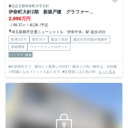
北足立郡伊奈町大字大針
伊奈町大針2期 新築戸建 グラファーレ01
2,990
万円
- / 99.37㎡ / 4LDK /予定
埼玉新都市交通ニューシャトル「伊奈中央」駅 徒歩15分
駐車2台可
都市ガス
陽当り良好
建設住宅性能評価書付
収納豊富
ウォークインクロゼット
パノラマ
新築
■全室南向きで、陽当たり風通しGOOD！陽当りの良い物件は、光熱費
の削減になるメリットもあります♪ ■主寝室には人気のW...
もっと見る