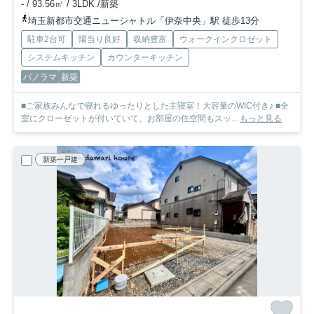
- / 93.56㎡ / 3LDK /新築
埼玉新都市交通ニューシャトル「伊奈中央」駅 徒歩13分
駐車2台可
陽当り良好
収納豊富
ウォークインクロゼット
システムキッチン
カウンターキッチン
パノラマ
新築
■ご家族みんなで寝れるゆったりとした主寝室！大容量のWIC付き♪ ■全
室にクローゼットが付いていて、お部屋の住空間もスッ...
もっと見る
新築一戸建