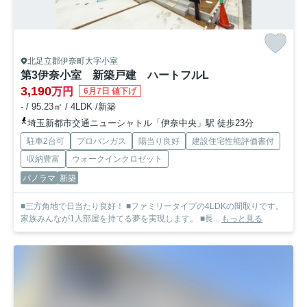
北足立郡伊奈町大字小室
第3伊奈小室 新築戸建 ハートフルL
3,190
万円
6月7日 値下げ
- / 95.23㎡ / 4LDK /新築
埼玉新都市交通ニューシャトル「伊奈中央」駅 徒歩23分
駐車2台可
プロパンガス
陽当り良好
建設住宅性能評価書付
収納豊富
ウォークインクロゼット
パノラマ
新築
■三方角地で日当たり良好！ ■ファミリータイプの4LDKの間取りです。
家族みんなが1人部屋を持てる夢を実現します。 ■長...
もっと見る