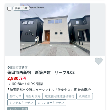
新築一戸建
蓮田市西新宿
蓮田市西新宿 新築戸建 リーブル02
2,880
万円
- / 102.68㎡ / 4LDK /新築
埼玉新都市交通ニューシャトル「伊奈中央」駅 徒歩58分
都市ガス
陽当り良好
建設住宅性能評価書付
収納豊富
システムキッチン
カウンターキッチン
パノラマ
新築