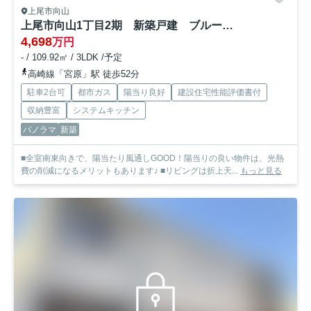
上尾市向山
上尾市向山1丁目2期 新築戸建 ブルーミング01
4,698
万円
- / 109.92㎡ / 3LDK /予定
高崎線「宮原」駅 徒歩52分
駐車2台可
都市ガス
陽当り良好
建設住宅性能評価書付
収納豊富
システムキッチン
パノラマ
新築
■全室南東向きで、陽当たり風通しGOOD！陽当りの良い物件は、光熱
費の削減になるメリットもあります♪ ■リビングは折上天...
もっと見る