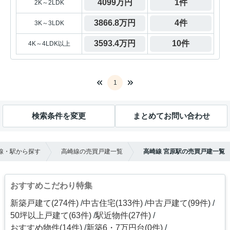
4099万円
1件
2K～2LDK
3866.8万円
4件
3K～3LDK
3593.4万円
10件
4K～4LDK以上
1
検索条件を変更
まとめてお問い合わせ
線・駅から探す
高崎線の売買戸建一覧
高崎線 宮原駅の売買戸建一覧
おすすめこだわり特集
新築戸建て(274件)
中古住宅(133件)
中古戸建て(99件)
50坪以上戸建て(63件)
駅近物件(27件)
おすすめ物件(14件)
新築6・7万円台(0件)