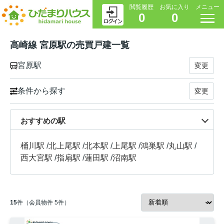
閲覧履歴
お気に入り
メニュー
0
0
高崎線 宮原駅の売買戸建一覧
宮原駅
変更
条件から探す
変更
おすすめの駅
桶川駅
/
北上尾駅
/
北本駅
/
上尾駅
/
鴻巣駅
/
丸山駅
/
西大宮駅
/
指扇駅
/
蓮田駅
/
沼南駅
15
件（会員物件 5件）