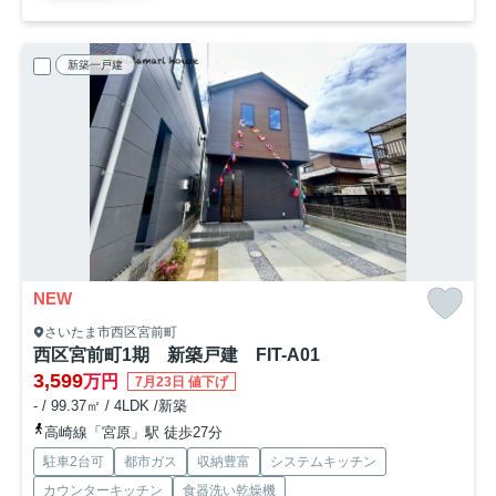
新築一戸建
NEW
さいたま市西区宮前町
西区宮前町1期 新築戸建 FIT-A01
3,599
万円
7月23日 値下げ
- / 99.37㎡ / 4LDK /新築
高崎線「宮原」駅 徒歩27分
駐車2台可
都市ガス
収納豊富
システムキッチン
カウンターキッチン
食器洗い乾燥機