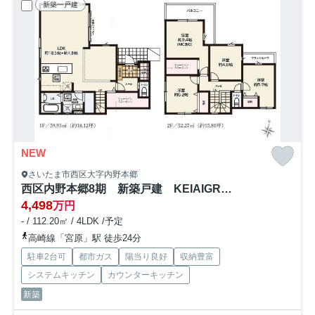
新築一戸建
NEW
さいたま市西区大字内野本郷
西区内野本郷8期 新築戸建 KEIAIGRACE01
4,498
万円
- / 112.20㎡ / 4LDK /予定
高崎線「宮原」駅 徒歩24分
駐車2台可
都市ガス
陽当り良好
収納豊富
システムキッチン
カウンターキッチン
新築