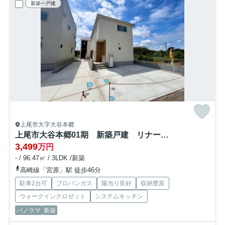
新築一戸建
上尾市大字大谷本郷
上尾市大谷本郷01期 新築戸建 リナージュ01
3,499
万円
- / 96.47㎡ / 3LDK /新築
高崎線「宮原」駅 徒歩46分
駐車2台可
プロパンガス
陽当り良好
収納豊富
ウォークインクロゼット
システムキッチン
パノラマ
新築