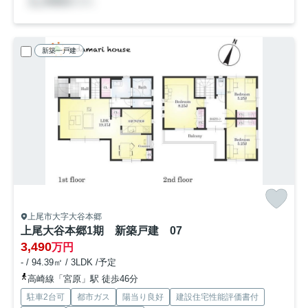
新築一戸建
上尾市大字大谷本郷
上尾大谷本郷1期 新築戸建 07
3,490
万円
- / 94.39㎡ / 3LDK /予定
高崎線「宮原」駅 徒歩46分
駐車2台可
都市ガス
陽当り良好
建設住宅性能評価書付