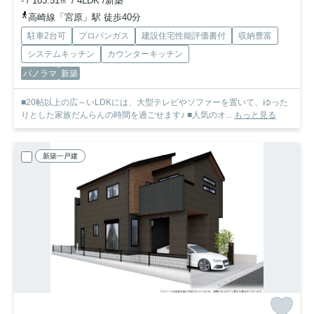
- / 103.51㎡ / 4LDK /新築
高崎線「宮原」駅 徒歩40分
駐車2台可
プロパンガス
建設住宅性能評価書付
収納豊富
システムキッチン
カウンターキッチン
パノラマ
新築
■20帖以上の広～いLDKには、大型テレビやソファーを置いて、ゆった
りとした家族だんらんの時間を過ごせます♪ ■人気のオ...
もっと見る
新築一戸建