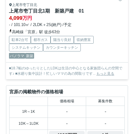
上尾市壱丁目北
上尾市壱丁目北1期 新築戸建 01
4,099
万円
- / 101.10㎡ / 2LDK＋2S(納戸) /予定
高崎線「宮原」駅 徒歩63分
駐車2台可
都市ガス
陽当り良好
収納豊富
システムキッチン
カウンターキッチン
パノラマ
新築
■18.7帖のゆったりとしたLDKは生活の中心となる家族団らんの空間で
す♪ ■水廻り集中設計！忙しいママの為の間取りです...
もっと見る
宮原の掲載物件の価格相場
価格相場
募集件数
-
-
1R～1K
-
-
1DK～1LDK