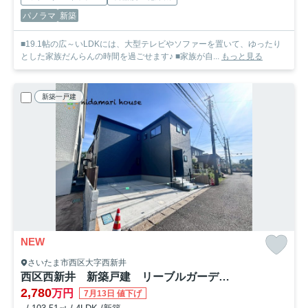
パノラマ
新築
■19.1帖の広～いLDKには、大型テレビやソファーを置いて、ゆったり
とした家族だんらんの時間を過ごせます♪ ■家族が自...
もっと見る
新築一戸建
NEW
さいたま市西区大字西新井
西区西新井 新築戸建 リーブルガーデン01
2,780
万円
7月13日 値下げ