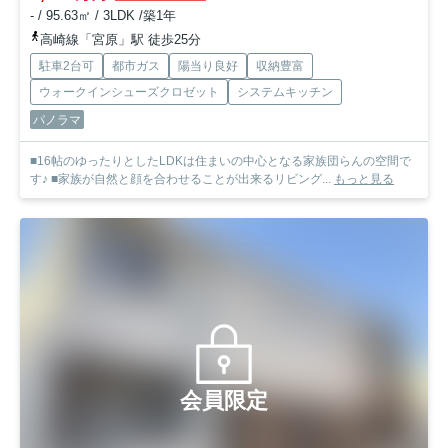
- / 95.63㎡ / 3LDK /築1年
高崎線「宮原」駅 徒歩25分
駐車2台可
都市ガス
陽当り良好
収納豊富
ウォークインシューズクロゼット
システムキッチン
パノラマ
■16帖のゆったりとしたLDKは住まいの中心となる家族団らんの空間で
す♪ ■家族が自然と顔を合わせることが出来るリビング...
もっと見る
会員限定