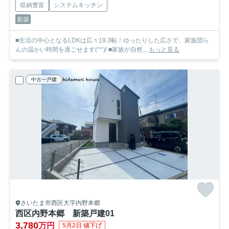
収納豊富
システムキッチン
新築
■生活の中心となるLDKは広々19.3帖！ゆったりした広さで、家族団ら
んの温かい時間を過ごせます(^^)/ ■家族が自然...
もっと見る
中古一戸建
さいたま市西区大字内野本郷
西区内野本郷 新築戸建01
3,780
万円
5月2日 値下げ