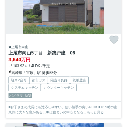
上尾市向山
上尾市向山5丁目 新築戸建 06
3,640
万円
- / 103.92㎡ / 4LDK /予定
高崎線「宮原」駅 徒歩58分
駐車2台可
都市ガス
陽当り良好
収納豊富
システムキッチン
カウンターキッチン
パノラマ
新築
■お子さまの成長にも対応しやすい、使い勝手の良い4LDK ■16.5帖の南
東側に大きな窓があるLDKは住まいの中心となる...
もっと見る