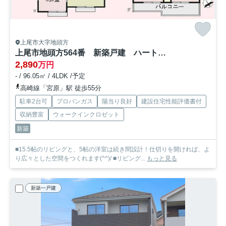
上尾市大字地頭方
上尾市地頭方564番 新築戸建 ハートフルB
2,890
万円
- / 96.05㎡ / 4LDK /予定
高崎線「宮原」駅 徒歩55分
駐車2台可
プロパンガス
陽当り良好
建設住宅性能評価書付
収納豊富
ウォークインクロゼット
新築
■15.5帖のリビングと、5帖の洋室は続き間設計！仕切りを開ければ、よ
り広々とした空間をつくれます(^^)/ ■リビング...
もっと見る
新築一戸建