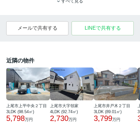
すべて見る
メールで共有する
LINEで共有する
近隣の物件
上尾市井戸木２丁目
上尾市上平中央２丁目
上尾市大字領家
3
3LDK (89.01㎡)
3LDK (98.54㎡)
4LDK (92.74㎡)
3,799
5,798
2,730
万円
万円
万円