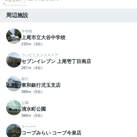
周辺施設
中学校
上尾市立大谷中学校
235ｍ（3分）
コンビニエンスストア
セブンイレブン 上尾壱丁目南店
267ｍ（4分）
銀行
東和銀行児玉支店
389ｍ（5分）
公園
清水町公園
389ｍ（5分）
スーパー
コープみらい コープ今泉店