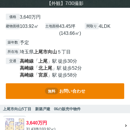
【外観】7/30撮影
3,640万円
価格
103.92㎡
43.45坪
4LDK
建物面積
土地面積
間取り
(143.66㎡)
予定
築年数
埼玉県
上尾市
向山
５丁目
所在地
高崎線
「
上尾
」駅 徒歩30分
交通
高崎線
「
北上尾
」駅 徒歩52分
高崎線
「
宮原
」駅 徒歩58分
お問い合わせ
無料
上尾市向山5丁目 新築戸建 06の販売中物件
3,640万円
31.43坪(103.92㎡)