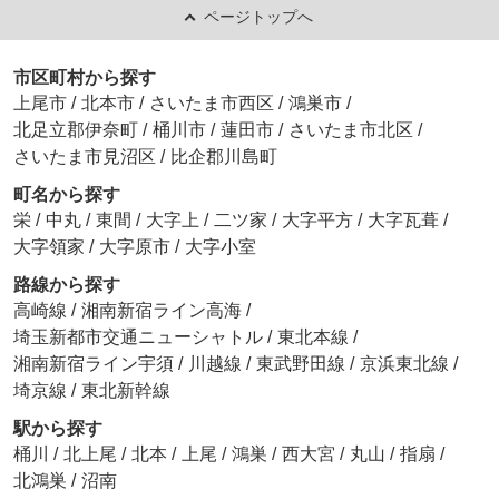
ページトップへ
市区町村から探す
上尾市
/
北本市
/
さいたま市西区
/
鴻巣市
/
北足立郡伊奈町
/
桶川市
/
蓮田市
/
さいたま市北区
/
さいたま市見沼区
/
比企郡川島町
町名から探す
栄
/
中丸
/
東間
/
大字上
/
二ツ家
/
大字平方
/
大字瓦葺
/
大字領家
/
大字原市
/
大字小室
路線から探す
高崎線
/
湘南新宿ライン高海
/
埼玉新都市交通ニューシャトル
/
東北本線
/
湘南新宿ライン宇須
/
川越線
/
東武野田線
/
京浜東北線
/
埼京線
/
東北新幹線
駅から探す
桶川
/
北上尾
/
北本
/
上尾
/
鴻巣
/
西大宮
/
丸山
/
指扇
/
北鴻巣
/
沼南