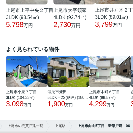
上尾市井戸木２丁
上尾市上平中央２丁目
上尾市大字領家
3LDK (89.01㎡)
3LDK (98.54㎡)
4LDK (92.74㎡)
3,799
5,798
2,730
万円
万円
万円
よく見られている物件
上尾市小泉７丁目
鴻巣市箕田
上尾市本町６丁目
3LDK (104.33㎡)
5LDK＋2S(納戸) (180.51㎡)
4LDK (99.57㎡)
3
3,098
1,900
4,299
万円
万円
万円
上尾市の売買戸建一覧
上尾駅
上尾市向山5丁目 新築戸建 06