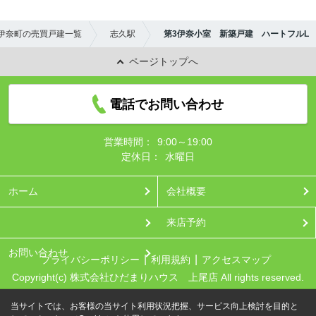
伊奈町の売買戸建一覧
志久駅
第3伊奈小室 新築戸建 ハートフルL
ページトップへ
電話でお問い合わせ
営業時間：
9:00～19:00
定休日：
水曜日
ホーム
会社概要
来店予約
お問い合わせ
プライバシーポリシー
利用規約
アクセスマップ
Copyright(c) 株式会社ひだまりハウス 上尾店 All rights reserved.
当サイトでは、お客様の当サイト利用状況把握、サービス向上検討を目的と