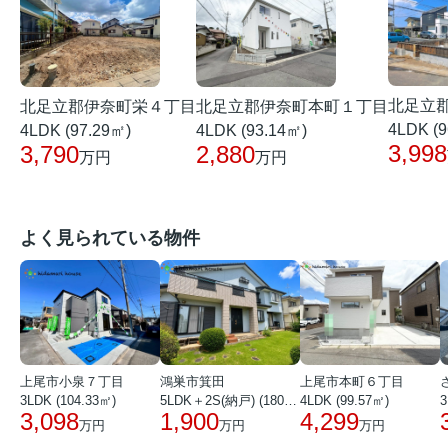
北足立
北足立郡伊奈町栄４丁目
北足立郡伊奈町本町１丁目
4LDK (9
4LDK (97.29㎡)
4LDK (93.14㎡)
3,998
3,790
2,880
万円
万円
よく見られている物件
上尾市小泉７丁目
鴻巣市箕田
上尾市本町６丁目
3LDK (104.33㎡)
5LDK＋2S(納戸) (180.51㎡)
4LDK (99.57㎡)
3
3,098
1,900
4,299
万円
万円
万円