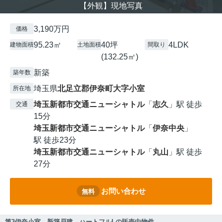
【外観】現地写真
3,190万円
価格
95.23㎡
40坪
4LDK
建物面積
土地面積
間取り
(132.25㎡)
新築
築年数
埼玉県
北足立郡伊奈町
大字小室
所在地
埼玉新都市交通ニューシャトル
「
志久
」駅 徒歩
交通
15分
埼玉新都市交通ニューシャトル
「
伊奈中央
」
駅 徒歩23分
埼玉新都市交通ニューシャトル
「
丸山
」駅 徒歩
27分
お問い合わせ
無料
第3伊奈小室 新築戸建 ハートフルLの販売中物件