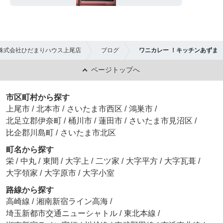
株式会社ひだまりハウス上尾店
ブログ
ワニカレー ！キッチンあずま
ページトップへ
市区町村から探す
上尾市
/
北本市
/
さいたま市西区
/
鴻巣市
/
北足立郡伊奈町
/
桶川市
/
蓮田市
/
さいたま市見沼区
/
比企郡川島町
/
さいたま市北区
町名から探す
栄
/
中丸
/
東間
/
大字上
/
二ツ家
/
大字平方
/
大字瓦葺
/
大字領家
/
大字原市
/
大字小室
路線から探す
高崎線
/
湘南新宿ライン高海
/
埼玉新都市交通ニューシャトル
/
東北本線
/