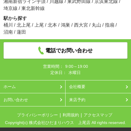
湘南新宿ライン宇須
/
川越線
/
東武野田線
/
京浜東北線
/
埼京線
/
東北新幹線
駅から探す
桶川
/
北上尾
/
上尾
/
北本
/
鴻巣
/
西大宮
/
丸山
/
指扇
/
沼南
/
蓮田
電話でお問い合わせ
営業時間：
9:00～19:00
定休日：
水曜日
ホーム
会社概要
お問い合わせ
来店予約
プライバシーポリシー
利用規約
アクセスマップ
Copyright(c) 株式会社ひだまりハウス 上尾店 All rights reserved.