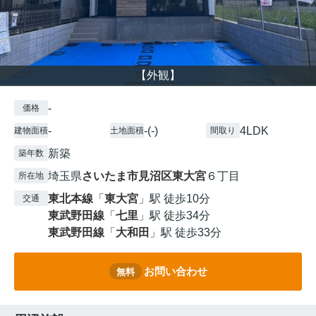
【外観】
-
価格
-
-(-)
4LDK
建物面積
土地面積
間取り
新築
築年数
埼玉県
さいたま市見沼区
東大宮
６丁目
所在地
東北本線
「
東大宮
」駅 徒歩10分
交通
東武野田線
「
七里
」駅 徒歩34分
東武野田線
「
大和田
」駅 徒歩33分
お問い合わせ
無料