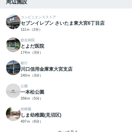
周辺施設
コンビニエンスストア
セブンイレブン さいたま東大宮6丁目店
111ｍ（2分）
総合病院
とよだ医院
174ｍ（3分）
銀行
川口信用金庫東大宮支店
240ｍ（3分）
公園
一本松公園
356ｍ（5分）
幼稚園
しま幼稚園(見沼区)
407ｍ（6分）