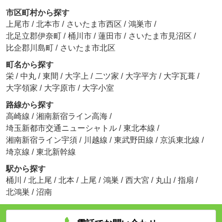
市区町村から探す
上尾市
/
北本市
/
さいたま市西区
/
鴻巣市
/
北足立郡伊奈町
/
桶川市
/
蓮田市
/
さいたま市見沼区
/
比企郡川島町
/
さいたま市北区
町名から探す
栄
/
中丸
/
東間
/
大字上
/
二ツ家
/
大字平方
/
大字瓦葺
/
大字領家
/
大字原市
/
大字小室
路線から探す
高崎線
/
湘南新宿ライン高海
/
埼玉新都市交通ニューシャトル
/
東北本線
/
湘南新宿ライン宇須
/
川越線
/
東武野田線
/
京浜東北線
/
埼京線
/
東北新幹線
駅から探す
桶川
/
北上尾
/
北本
/
上尾
/
鴻巣
/
西大宮
/
丸山
/
指扇
/
北鴻巣
/
沼南