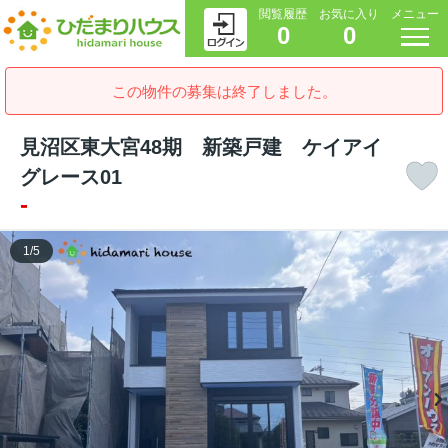
閲覧履歴
お気に入り
メニュー
0
0
この物件の募集は終了しました。
見沼区東大宮48期 新築戸建 ケイアイ
グレース01
-
1
/
5