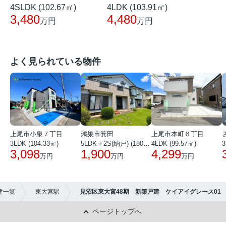
4SLDK (102.67㎡)
4LDK (103.91㎡)
3,480
4,480
万円
万円
よく見られている物件
上尾市小泉７丁目
鴻巣市箕田
上尾市本町６丁目
3LDK (104.33㎡)
5LDK＋2S(納戸) (180.51㎡)
4LDK (99.57㎡)
3
3,098
1,900
4,299
万円
万円
万円
建一覧
東大宮駅
見沼区東大宮48期 新築戸建 ケイアイグレース01
ページトップへ