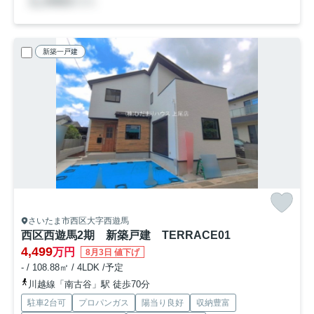
新築一戸建
さいたま市西区大字西遊馬
西区西遊馬2期 新築戸建 TERRACE01
4,499
万円
8月3日 値下げ
- / 108.88㎡ / 4LDK /予定
川越線「南古谷」駅 徒歩70分
駐車2台可
プロパンガス
陽当り良好
収納豊富