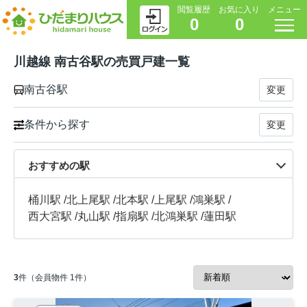
閲覧履歴
お気に入り
メニュー
0
0
川越線 南古谷駅の売買戸建一覧
南古谷駅
変更
条件から探す
変更
おすすめの駅
桶川駅
/
北上尾駅
/
北本駅
/
上尾駅
/
鴻巣駅
/
西大宮駅
/
丸山駅
/
指扇駅
/
北鴻巣駅
/
蓮田駅
3
件（会員物件 1件）