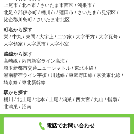
上尾市
/
北本市
/
さいたま市西区
/
鴻巣市
/
北足立郡伊奈町
/
桶川市
/
蓮田市
/
さいたま市見沼区
/
比企郡川島町
/
さいたま市北区
町名から探す
栄
/
中丸
/
東間
/
大字上
/
二ツ家
/
大字平方
/
大字瓦葺
/
大字領家
/
大字原市
/
大字小室
路線から探す
高崎線
/
湘南新宿ライン高海
/
埼玉新都市交通ニューシャトル
/
東北本線
/
湘南新宿ライン宇須
/
川越線
/
東武野田線
/
京浜東北線
/
埼京線
/
東北新幹線
駅から探す
桶川
/
北上尾
/
北本
/
上尾
/
鴻巣
/
西大宮
/
丸山
/
指扇
/
北鴻巣
/
沼南
電話でお問い合わせ