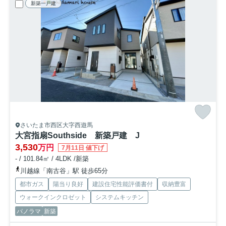
新築一戸建
さいたま市西区大字西遊馬
大宮指扇Southside 新築戸建 J
3,530
万円
7月11日 値下げ
- / 101.84㎡ / 4LDK /新築
川越線「南古谷」駅 徒歩65分
都市ガス
陽当り良好
建設住宅性能評価書付
収納豊富
ウォークインクロゼット
システムキッチン
パノラマ
新築