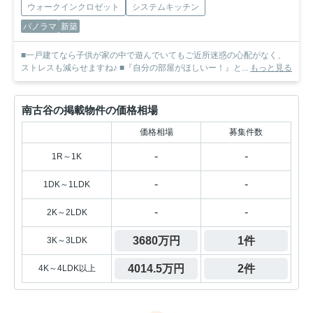
ウォークインクロゼット
システムキッチン
パノラマ
新築
■一戸建てなら子供が家の中で遊んでいてもご近所迷惑の心配がなく、
ストレスも減らせますね♪ ■『自分の部屋がほしいー！』と...
もっと見る
南古谷の掲載物件の価格相場
価格相場
募集件数
-
-
1R～1K
-
-
1DK～1LDK
-
-
2K～2LDK
3680万円
1件
3K～3LDK
4014.5万円
2件
4K～4LDK以上