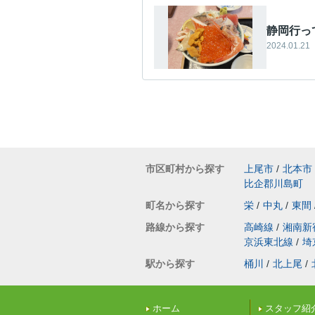
静岡行っ
2024.01.21
市区町村から探す
上尾市
/
北本市
比企郡川島町
町名から探す
栄
/
中丸
/
東間
路線から探す
高崎線
/
湘南新
京浜東北線
/
埼
駅から探す
桶川
/
北上尾
/
ホーム
スタッフ紹