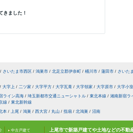
てきました！
/
さいたま市西区
/
鴻巣市
/
北足立郡伊奈町
/
桶川市
/
蓮田市
/
さいた
/
大字上
/
二ツ家
/
大字平方
/
大字瓦葺
/
大字領家
/
大字原市
/
大字小
宿ライン高海
/
埼玉新都市交通ニューシャトル
/
東北本線
/
湘南新宿ラ
京線
/
東北新幹線
北本
/
上尾
/
鴻巣
/
西大宮
/
丸山
/
指扇
/
北鴻巣
/
沼南
上尾市で新築戸建てや土地などの不動
介
中古戸建て