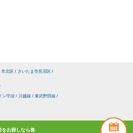
ま市北区
/
さいたま市見沼区
/
室
イン宇須
/
川越線
/
東武野田線
/
産をお探しなら株