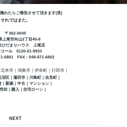
撮れたらご報告させて頂きます(笑)
それではまた。
〒362-0045
県上尾市向山2丁目40-8
社ひだまりハウス 上尾店
ール 0120-01-9933
71-6801
FAX
：
048-871-6802
｜北本市｜鴻巣市｜伊奈町
｜行田市
｜
見沼区
｜蓮田市
｜川島町
｜吉見町
｜
建｜新築｜中古｜マンション｜
売却｜購入｜住宅ローン｜
NEXT