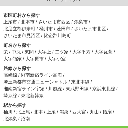
市区町村から探す
上尾市
/
北本市
/
さいたま市西区
/
鴻巣市
/
北足立郡伊奈町
/
桶川市
/
蓮田市
/
さいたま市北区
/
さいたま市見沼区
/
比企郡川島町
町名から探す
栄
/
中丸
/
東間
/
大字上
/
二ツ家
/
大字平方
/
大字瓦葺
/
大字領家
/
大字原市
/
大字小室
路線から探す
高崎線
/
湘南新宿ライン高海
/
埼玉新都市交通ニューシャトル
/
東北本線
/
湘南新宿ライン宇須
/
川越線
/
東武野田線
/
京浜東北線
/
埼京線
/
東北新幹線
駅から探す
桶川
/
北上尾
/
北本
/
上尾
/
鴻巣
/
西大宮
/
丸山
/
指扇
/
北鴻巣
/
沼南