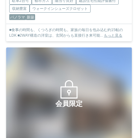
駐車2台可
都市ガス
陽当り良好
建設住宅性能評価書付
収納豊富
ウォークインシューズクロゼット
パノラマ
新築
■食事の時間も、くつろぎの時間も。家族の毎日を包み込む約15帖の
LDK ■2WAY構造の洋室は、玄関からも直接行き来可能...
もっと見る
会員限定