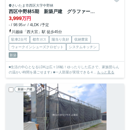
さいたま市西区大字中野林
西区中野林5期 新築戸建 グラファーレ01
3,999
万円
- / 98.95㎡ / 4LDK /予定
川越線「西大宮」駅 徒歩45分
駐車2台可
都市ガス
陽当り良好
収納豊富
ウォークインシューズクロゼット
システムキッチン
新築
■生活の中心となるLDKは広々16帖！ゆったりした広さで、家族団らん
の温かい時間を過ごせます♪ ■一人部屋が実現できる４...
もっと見る
新築一戸建