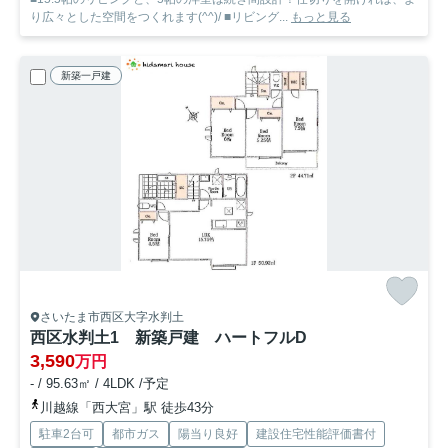
り広々とした空間をつくれます(^^)/ ■リビング...
もっと見る
新築一戸建
さいたま市西区大字水判土
西区水判土1 新築戸建 ハートフルD
3,590
万円
- / 95.63㎡ / 4LDK /予定
川越線「西大宮」駅 徒歩43分
駐車2台可
都市ガス
陽当り良好
建設住宅性能評価書付