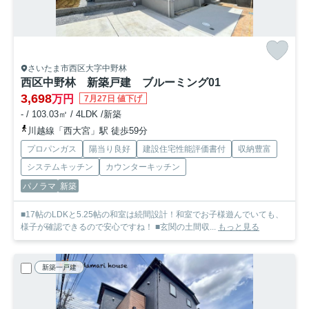
さいたま市西区大字中野林
西区中野林 新築戸建 ブルーミング01
3,698
万円
7月27日 値下げ
- / 103.03㎡ / 4LDK /新築
川越線「西大宮」駅 徒歩59分
プロパンガス
陽当り良好
建設住宅性能評価書付
収納豊富
システムキッチン
カウンターキッチン
パノラマ
新築
■17帖のLDKと5.25帖の和室は続間設計！和室でお子様遊んでいても、
様子が確認できるので安心ですね！ ■玄関の土間収...
もっと見る
新築一戸建