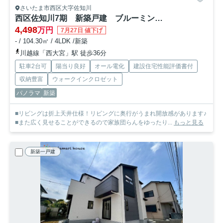
さいたま市西区大字佐知川
西区佐知川7期 新築戸建 ブルーミング01
4,498
万円
7月27日 値下げ
- / 104.30㎡ / 4LDK /新築
川越線「西大宮」駅 徒歩36分
駐車2台可
陽当り良好
オール電化
建設住宅性能評価書付
収納豊富
ウォークインクロゼット
パノラマ
新築
■リビングは折上天井仕様！リビングに奥行がうまれ開放感があります♪
■また広く見せることができるので家族団らんをゆったり...
もっと見る
新築一戸建