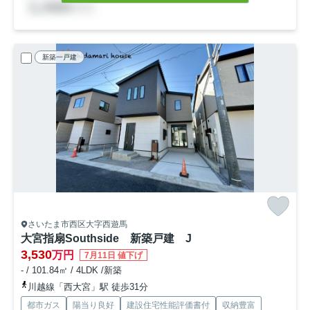
新築一戸建
さいたま市西区大字西遊馬
大宮指扇Southside 新築戸建 J
3,530
万円
7月11日 値下げ
- / 101.84㎡ / 4LDK /新築
川越線「西大宮」駅 徒歩31分
都市ガス
陽当り良好
建設住宅性能評価書付
収納豊富