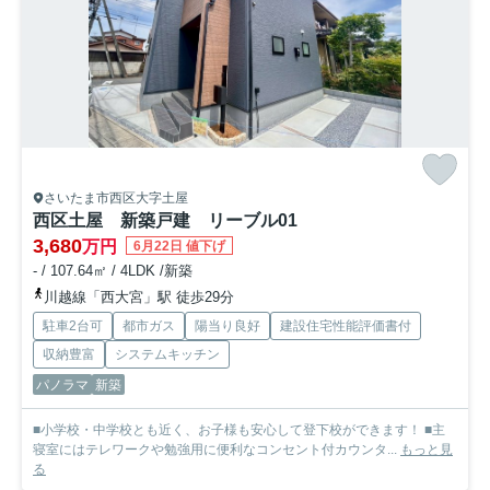
さいたま市西区大字土屋
西区土屋 新築戸建 リーブル01
3,680
万円
6月22日 値下げ
- / 107.64㎡ / 4LDK /新築
川越線「西大宮」駅 徒歩29分
駐車2台可
都市ガス
陽当り良好
建設住宅性能評価書付
収納豊富
システムキッチン
パノラマ
新築
■小学校・中学校とも近く、お子様も安心して登下校ができます！ ■主
寝室にはテレワークや勉強用に便利なコンセント付カウンタ...
もっと見
る