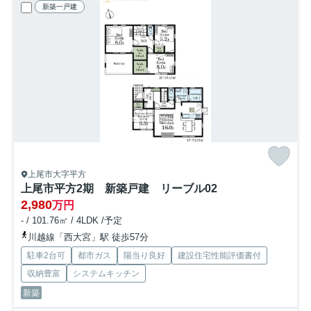
新築一戸建
上尾市大字平方
上尾市平方2期 新築戸建 リーブル02
2,980
万円
- / 101.76㎡ / 4LDK /予定
川越線「西大宮」駅 徒歩57分
駐車2台可
都市ガス
陽当り良好
建設住宅性能評価書付
収納豊富
システムキッチン
新築