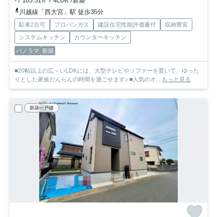
- / 103.51㎡ / 4LDK /新築
川越線「西大宮」駅 徒歩35分
駐車2台可
プロパンガス
建設住宅性能評価書付
収納豊富
システムキッチン
カウンターキッチン
パノラマ
新築
■20帖以上の広～いLDKには、大型テレビやソファーを置いて、ゆった
りとした家族だんらんの時間を過ごせます♪ ■人気のオ...
もっと見る
新築一戸建