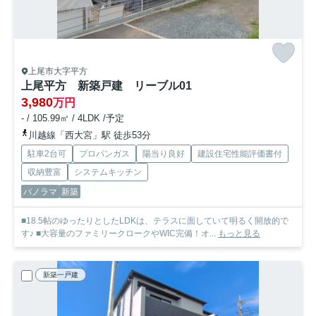
上尾市大字平方
上尾平方 新築戸建 リーブル01
3,980
万円
- / 105.99㎡ / 4LDK /予定
川越線「西大宮」駅 徒歩53分
駐車2台可
プロパンガス
陽当り良好
建設住宅性能評価書付
収納豊富
システムキッチン
パノラマ
新築
■18.5帖のゆったりとしたLDKは、テラスに面していて明るく開放的で
す♪ ■大容量のファミリークロークやWIC完備！オ...
もっと見る
新築一戸建