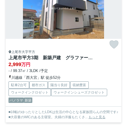
上尾市大字平方
上尾市平方3期 新築戸建 グラファーレ03
2,999
万円
- / 99.37㎡ / 3LDK /予定
川越線「西大宮」駅 徒歩52分
駐車2台可
都市ガス
陽当り良好
収納豊富
ウォークインクロゼット
ウォークインシューズクロゼット
パノラマ
新築
■18帖のゆったりとしたLDKは生活の中心となる家族団らんの空間です♪
■大容量のWICのある主寝室。夫婦の洋服もたくさ...
もっと見る