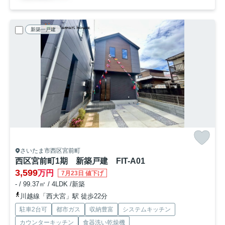
新築一戸建
さいたま市西区宮前町
西区宮前町1期 新築戸建 FIT-A01
3,599
万円
7月23日 値下げ
- / 99.37㎡ / 4LDK /新築
川越線「西大宮」駅 徒歩22分
駐車2台可
都市ガス
収納豊富
システムキッチン
カウンターキッチン
食器洗い乾燥機