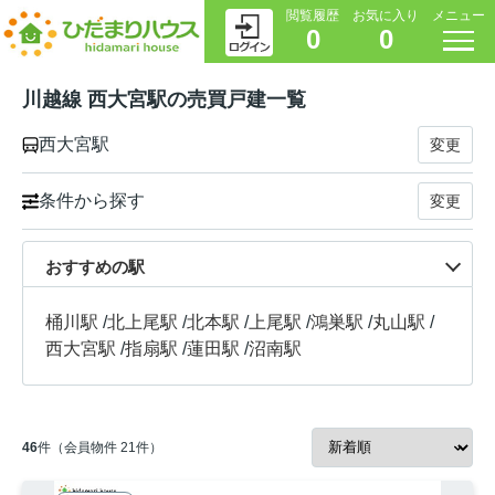
閲覧履歴
お気に入り
メニュー
0
0
川越線 西大宮駅の売買戸建一覧
西大宮駅
変更
条件から探す
変更
おすすめの駅
桶川駅
/
北上尾駅
/
北本駅
/
上尾駅
/
鴻巣駅
/
丸山駅
/
西大宮駅
/
指扇駅
/
蓮田駅
/
沼南駅
46
件（会員物件 21件）