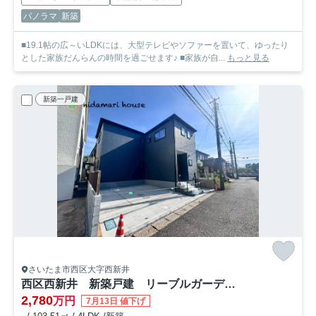
パノラマ
新築
■19.1帖の広～いLDKには、大型テレビやソファーを置いて、ゆったり
とした家族だんらんの時間を過ごせます♪ ■家族が自...
もっと見る
新築一戸建
さいたま市西区大字西新井
西区西新井 新築戸建 リーブルガーデン01
2,780
万円
7月13日 値下げ