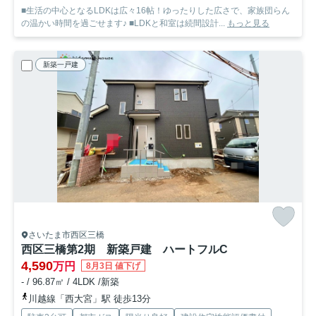
■生活の中心となるLDKは広々16帖！ゆったりした広さで、家族団らん
の温かい時間を過ごせます♪ ■LDKと和室は続間設計...
もっと見る
新築一戸建
さいたま市西区三橋
西区三橋第2期 新築戸建 ハートフルC
4,590
万円
8月3日 値下げ
- / 96.87㎡ / 4LDK /新築
川越線「西大宮」駅 徒歩13分