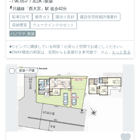
- / 96.05㎡ / 3LDK /新築
川越線「西大宮」駅 徒歩42分
駐車2台可
都市ガス
陽当り良好
建設住宅性能評価書付
収納豊富
ウォークインクロゼット
パノラマ
新築
■リビングに隣接している和室！心安らぐ空間でお過ごしください♪
■2WAY構造の和室は、玄関からも直接行き来可能で、スム...
もっと見る
新築一戸建