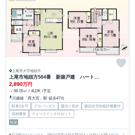
上尾市大字地頭方
上尾市地頭方564番 新築戸建 ハートフルB
2,890
万円
- / 96.05㎡ / 4LDK /予定
川越線「西大宮」駅 徒歩47分
駐車2台可
プロパンガス
陽当り良好
建設住宅性能評価書付
収納豊富
ウォークインクロゼット
新築
■15.5帖のリビングと、5帖の洋室は続き間設計！仕切りを開ければ、よ