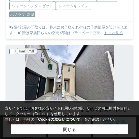
ウォークインクロゼット
システムキッチン
パノラマ
新築
■2階4部屋の間取りは、将来にお子様それぞれの子供部屋を設けられま
す！ ■1階は家族団らんの空間♪2階はプライベート空間...
もっと見る
新築一戸建
当サイトでは、お客様の当サイト利用状況把握、サービス向上検討を目的と
検索条件を変更
まとめてお問い合わせ
して、クッキー（Cookie）を使用しています。
詳しくは、当社の
「Cookieの取扱いについて」
をご確認ください。
さいたま市西区大字佐知川
閉じる
西区佐知川第1期 新築戸建 リナージュ02