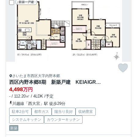
新築一戸建
さいたま市西区大字内野本郷
西区内野本郷8期 新築戸建 KEIAIGRACE01
4,498
万円
- / 112.20㎡ / 4LDK /予定
川越線「西大宮」駅 徒歩29分
駐車2台可
都市ガス
陽当り良好
収納豊富
システムキッチン
カウンターキッチン
新築