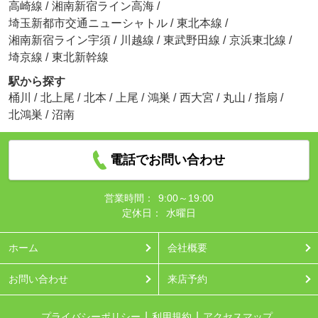
高崎線
/
湘南新宿ライン高海
/
埼玉新都市交通ニューシャトル
/
東北本線
/
湘南新宿ライン宇須
/
川越線
/
東武野田線
/
京浜東北線
/
埼京線
/
東北新幹線
駅から探す
桶川
/
北上尾
/
北本
/
上尾
/
鴻巣
/
西大宮
/
丸山
/
指扇
/
北鴻巣
/
沼南
電話でお問い合わせ
営業時間：
9:00～19:00
定休日：
水曜日
ホーム
会社概要
お問い合わせ
来店予約
プライバシーポリシー
利用規約
アクセスマップ