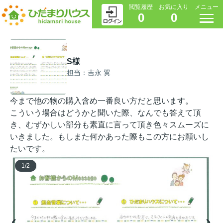
閲覧履歴
お気に入り
メニュー
0
0
S様
担当：吉永 翼
今まで他の物の購入含め一番良い方だと思います。
こういう場合はどうかと聞いた際、なんでも答えて頂
き、むずかしい部分も素直に言って頂き色々スムーズに
いきました。もしまた何かあった際もこの方にお願いし
たいです。
1
/
2