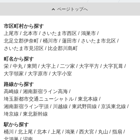
ページトップへ
市区町村から探す
上尾市
/
北本市
/
さいたま市西区
/
鴻巣市
/
北足立郡伊奈町
/
桶川市
/
蓮田市
/
さいたま市北区
/
さいたま市見沼区
/
比企郡川島町
町名から探す
栄
/
中丸
/
東間
/
大字上
/
二ツ家
/
大字平方
/
大字瓦葺
/
大字領家
/
大字原市
/
大字小室
路線から探す
高崎線
/
湘南新宿ライン高海
/
埼玉新都市交通ニューシャトル
/
東北本線
/
湘南新宿ライン宇須
/
川越線
/
東武野田線
/
京浜東北線
/
埼京線
/
東北新幹線
駅から探す
桶川
/
北上尾
/
北本
/
上尾
/
鴻巣
/
西大宮
/
丸山
/
指扇
/
北鴻巣
/
沼南