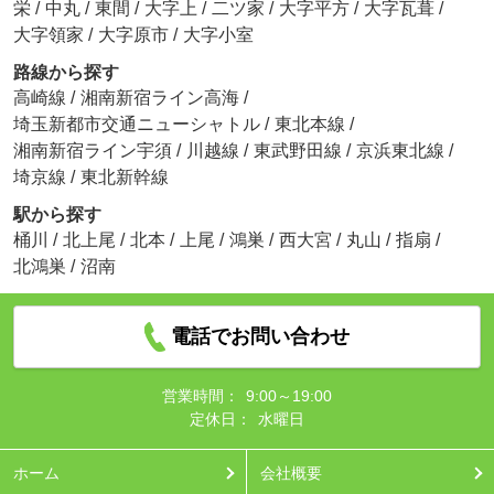
栄
/
中丸
/
東間
/
大字上
/
二ツ家
/
大字平方
/
大字瓦葺
/
大字領家
/
大字原市
/
大字小室
路線から探す
高崎線
/
湘南新宿ライン高海
/
埼玉新都市交通ニューシャトル
/
東北本線
/
湘南新宿ライン宇須
/
川越線
/
東武野田線
/
京浜東北線
/
埼京線
/
東北新幹線
駅から探す
桶川
/
北上尾
/
北本
/
上尾
/
鴻巣
/
西大宮
/
丸山
/
指扇
/
北鴻巣
/
沼南
電話でお問い合わせ
営業時間：
9:00～19:00
定休日：
水曜日
ホーム
会社概要