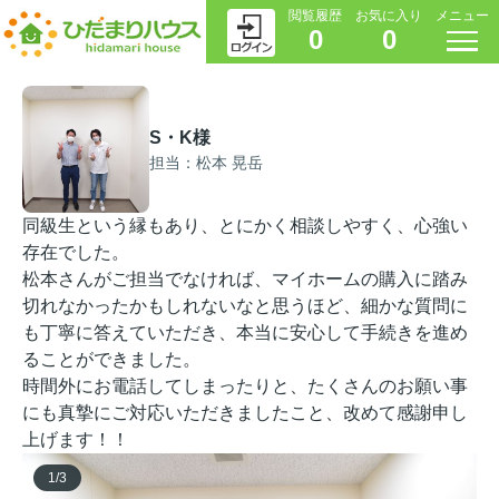
閲覧履歴
お気に入り
メニュー
0
0
S・K様
担当：松本 晃岳
同級生という縁もあり、とにかく相談しやすく、心強い
存在でした。
松本さんがご担当でなければ、マイホームの購入に踏み
切れなかったかもしれないなと思うほど、細かな質問に
も丁寧に答えていただき、本当に安心して手続きを進め
ることができました。
時間外にお電話してしまったりと、たくさんのお願い事
にも真摯にご対応いただきましたこと、改めて感謝申し
上げます！！
1
/
3