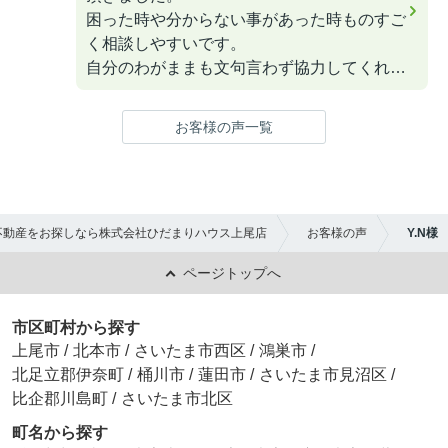
困った時や分からない事があった時ものすご
く相談しやすいです。
自分のわがままも文句言わず協力してくれて
家の内装工事の件で話してる間も子供の面倒
を見て下さり、助かりました。
お客様の声一覧
渡邉さんもこれから頑張ってください。
応援してます。
不動産をお探しなら株式会社ひだまりハウス上尾店
お客様の声
Y.N様
ページトップへ
市区町村から探す
上尾市
/
北本市
/
さいたま市西区
/
鴻巣市
/
北足立郡伊奈町
/
桶川市
/
蓮田市
/
さいたま市見沼区
/
比企郡川島町
/
さいたま市北区
町名から探す