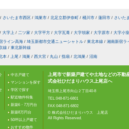
/
さいたま市西区
/
鴻巣市
/
北足立郡伊奈町
/
桶川市
/
蓮田市
/
さいた
/
大字上
/
二ツ家
/
大字平方
/
大字瓦葺
/
大字領家
/
大字原市
/
大字小
宿ライン高海
/
埼玉新都市交通ニューシャトル
/
東北本線
/
湘南新宿ラ
京線
/
東北新幹線
北本
/
上尾
/
鴻巣
/
西大宮
/
丸山
/
指扇
/
北鴻巣
/
沼南
上尾市で新築戸建てや土地などの不動
介
中古戸建て
式会社ひだまりハウス上尾店へ
マンションを探す
せ
学区で探す
埼玉県上尾市向山２丁目40-8
駅近物件特集
TEL:048-871-6801
新築6・7万円台
FAX:048-871-6802
新築8万円台
© 株式会社ひだまりハウス 上尾店
All Rights Reserved.
50坪以上戸建て
おすすめ物件