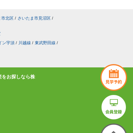
応援してます。
ま市北区
/
さいたま市見沼区
/
室
イン宇須
/
川越線
/
東武野田線
/
産をお探しなら株