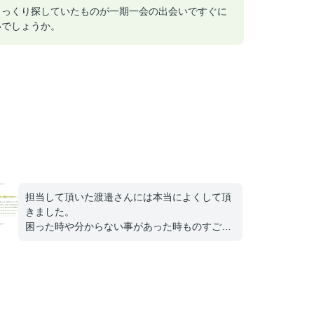
じっくり探していたものが一期一会の出会いですぐに
いでしょうか。
担当して頂いた渡邉さんには本当によくして頂
きました。
困った時や分からない事があった時ものすごく
相談しやすいです。
自分のわがままも文句言わず協力してくれて家
の内装工事の件で話してる間も子供の面倒を見
て下さり、助かりました。
渡邉さんもこれから頑張ってください。