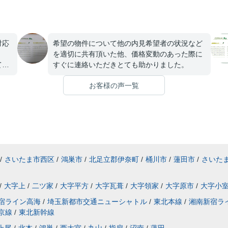
対応
希望の物件について他の内見希望者の状況など
。
を適切に共有頂いた他、価格変動のあった際に
てい
すぐに連絡いただきとても助かりました。
お客様の声一覧
/
さいたま市西区
/
鴻巣市
/
北足立郡伊奈町
/
桶川市
/
蓮田市
/
さいた
/
大字上
/
二ツ家
/
大字平方
/
大字瓦葺
/
大字領家
/
大字原市
/
大字小
宿ライン高海
/
埼玉新都市交通ニューシャトル
/
東北本線
/
湘南新宿ラ
京線
/
東北新幹線