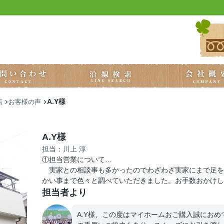
A.Y様
店
お客様の声
A.Y様
担当：川上 淳
①担当営業について…
実家との相談事も多かったのでわざわざ実家にまで足を
かい事まで色々と調べていただきました。お手数おかけし
担当者より
A.Y様、この度はマイホームおご購入誠にお