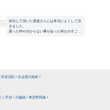
担当して頂いた渡邉さんには本当によくして頂
きました。
困った時や分からない事があった時ものすごく
相談しやすいです。
自分のわがままも文句言わず協力してくれて家
の内装工事の件で話してる間も子供の面倒を見
て下さり、助かりました。
渡邉さんもこれから頑張ってください。
応援してます。
ま市見沼区
/
比企郡川島町
/
室
イン宇須
/
川越線
/
東武野田線
/