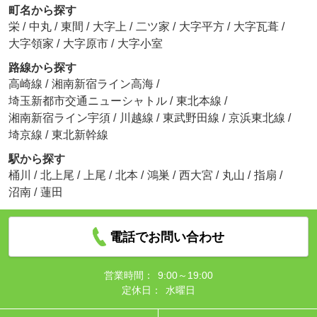
町名から探す
栄
/
中丸
/
東間
/
大字上
/
二ツ家
/
大字平方
/
大字瓦葺
/
大字領家
/
大字原市
/
大字小室
路線から探す
高崎線
/
湘南新宿ライン高海
/
埼玉新都市交通ニューシャトル
/
東北本線
/
湘南新宿ライン宇須
/
川越線
/
東武野田線
/
京浜東北線
/
埼京線
/
東北新幹線
駅から探す
桶川
/
北上尾
/
上尾
/
北本
/
鴻巣
/
西大宮
/
丸山
/
指扇
/
沼南
/
蓮田
電話でお問い合わせ
営業時間：
9:00～19:00
定休日：
水曜日