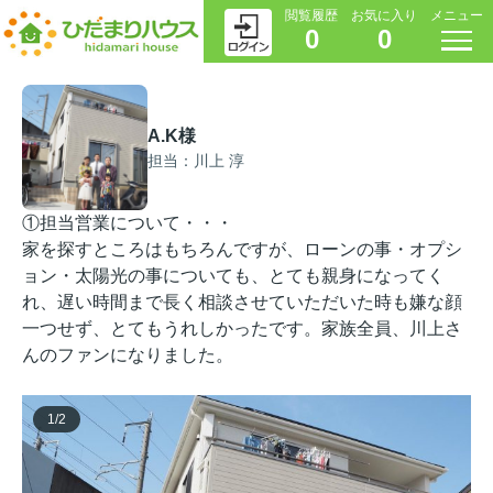
閲覧履歴
お気に入り
メニュー
0
0
A.K様
担当：川上 淳
①担当営業について・・・
家を探すところはもちろんですが、ローンの事・オプシ
ョン・太陽光の事についても、とても親身になってく
れ、遅い時間まで長く相談させていただいた時も嫌な顔
一つせず、とてもうれしかったです。家族全員、川上さ
んのファンになりました。
1
/
2