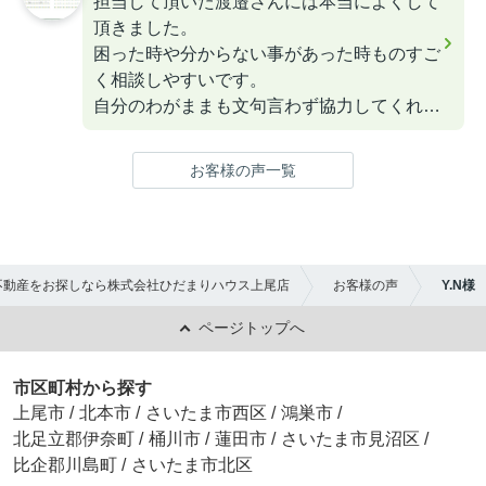
担当して頂いた渡邉さんには本当によくして
頂きました。
困った時や分からない事があった時ものすご
く相談しやすいです。
自分のわがままも文句言わず協力してくれて
家の内装工事の件で話してる間も子供の面倒
を見て下さり、助かりました。
お客様の声一覧
渡邉さんもこれから頑張ってください。
応援してます。
不動産をお探しなら株式会社ひだまりハウス上尾店
お客様の声
Y.N様
ページトップへ
市区町村から探す
上尾市
/
北本市
/
さいたま市西区
/
鴻巣市
/
北足立郡伊奈町
/
桶川市
/
蓮田市
/
さいたま市見沼区
/
比企郡川島町
/
さいたま市北区