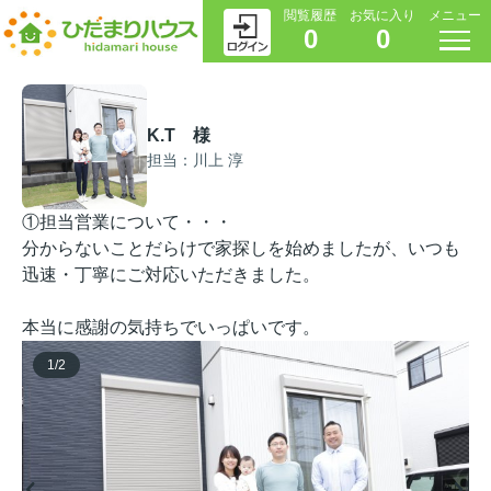
閲覧履歴
お気に入り
メニュー
0
0
K.T 様
担当：川上 淳
①担当営業について・・・
分からないことだらけで家探しを始めましたが、いつも
迅速・丁寧にご対応いただきました。
本当に感謝の気持ちでいっぱいです。
1
/
2