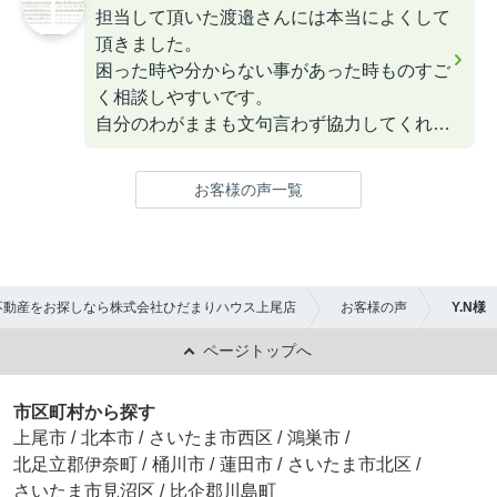
担当して頂いた渡邉さんには本当によくして
頂きました。
困った時や分からない事があった時ものすご
く相談しやすいです。
自分のわがままも文句言わず協力してくれて
家の内装工事の件で話してる間も子供の面倒
を見て下さり、助かりました。
お客様の声一覧
渡邉さんもこれから頑張ってください。
応援してます。
不動産をお探しなら株式会社ひだまりハウス上尾店
お客様の声
Y.N様
ページトップへ
市区町村から探す
上尾市
/
北本市
/
さいたま市西区
/
鴻巣市
/
北足立郡伊奈町
/
桶川市
/
蓮田市
/
さいたま市北区
/
さいたま市見沼区
/
比企郡川島町