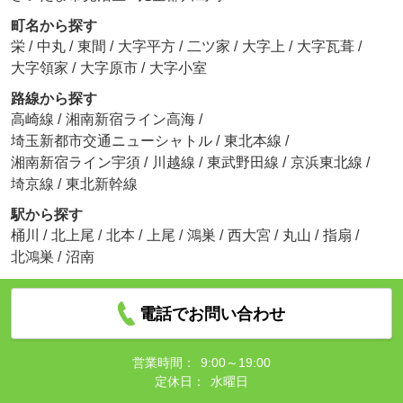
町名から探す
栄
/
中丸
/
東間
/
大字平方
/
二ツ家
/
大字上
/
大字瓦葺
/
大字領家
/
大字原市
/
大字小室
路線から探す
高崎線
/
湘南新宿ライン高海
/
埼玉新都市交通ニューシャトル
/
東北本線
/
湘南新宿ライン宇須
/
川越線
/
東武野田線
/
京浜東北線
/
埼京線
/
東北新幹線
駅から探す
桶川
/
北上尾
/
北本
/
上尾
/
鴻巣
/
西大宮
/
丸山
/
指扇
/
北鴻巣
/
沼南
電話でお問い合わせ
営業時間：
9:00～19:00
定休日：
水曜日