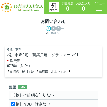
閲覧履歴
お気に入り
メニュー
0
0
お問い合わせ
入力
確認
完了
桶川市寿
桶川市寿2期 新築戸建 グラファーレ01
-
管理費
-
97.70㎡（3LDK）
高崎線「桶川」駅
高崎線「北上尾」駅
-
要望
OK
物件の詳細を知りたい
物件を見に行きたい