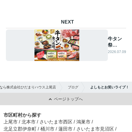
NEXT
牛タン
祭
り！！
2026.07.09
なら株式会社ひだまりハウス上尾店
ブログ
よしもとお笑いライブ！
ページトップへ
市区町村から探す
上尾市
/
北本市
/
さいたま市西区
/
鴻巣市
/
北足立郡伊奈町
/
桶川市
/
蓮田市
/
さいたま市見沼区
/