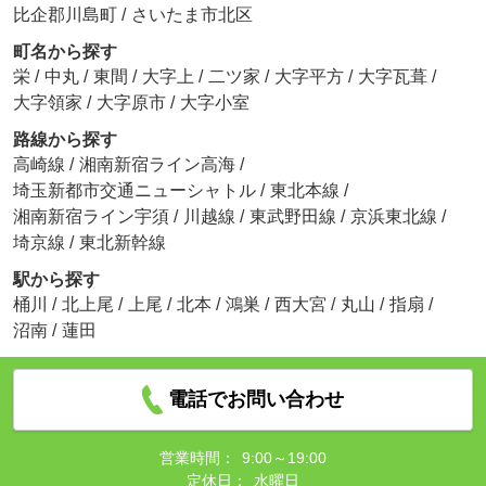
比企郡川島町
/
さいたま市北区
町名から探す
栄
/
中丸
/
東間
/
大字上
/
二ツ家
/
大字平方
/
大字瓦葺
/
大字領家
/
大字原市
/
大字小室
路線から探す
高崎線
/
湘南新宿ライン高海
/
埼玉新都市交通ニューシャトル
/
東北本線
/
湘南新宿ライン宇須
/
川越線
/
東武野田線
/
京浜東北線
/
埼京線
/
東北新幹線
駅から探す
桶川
/
北上尾
/
上尾
/
北本
/
鴻巣
/
西大宮
/
丸山
/
指扇
/
沼南
/
蓮田
電話でお問い合わせ
営業時間：
9:00～19:00
定休日：
水曜日