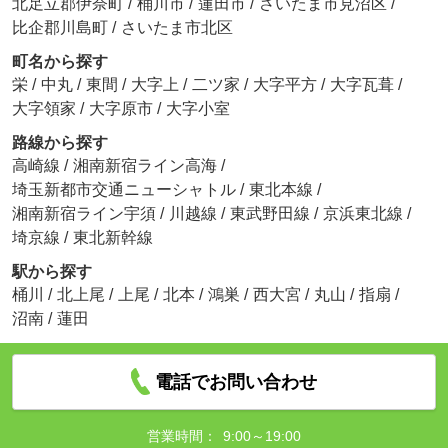
北足立郡伊奈町
/
桶川市
/
蓮田市
/
さいたま市見沼区
/
比企郡川島町
/
さいたま市北区
町名から探す
栄
/
中丸
/
東間
/
大字上
/
二ツ家
/
大字平方
/
大字瓦葺
/
大字領家
/
大字原市
/
大字小室
路線から探す
高崎線
/
湘南新宿ライン高海
/
埼玉新都市交通ニューシャトル
/
東北本線
/
湘南新宿ライン宇須
/
川越線
/
東武野田線
/
京浜東北線
/
埼京線
/
東北新幹線
駅から探す
桶川
/
北上尾
/
上尾
/
北本
/
鴻巣
/
西大宮
/
丸山
/
指扇
/
沼南
/
蓮田
電話でお問い合わせ
営業時間：
9:00～19:00