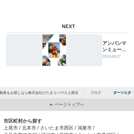
NEXT
アンパンマ
ンミュージ
アム♪
2024.08.27
動産をお探しなら株式会社ひだまりハウス上尾店
ブログ
ダーツ☆彡
ページトップへ
市区町村から探す
上尾市
/
北本市
/
さいたま市西区
/
鴻巣市
/