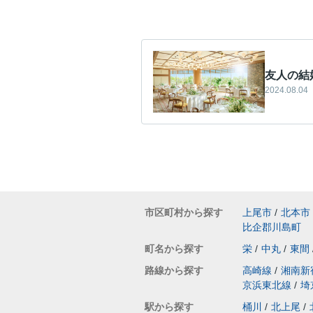
友人の結
2024.08.04
市区町村から探す
上尾市
/
北本市
比企郡川島町
町名から探す
栄
/
中丸
/
東間
路線から探す
高崎線
/
湘南新
京浜東北線
/
埼
駅から探す
桶川
/
北上尾
/