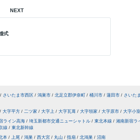
NEXT
婚式
/
さいたま市西区
/
鴻巣市
/
北足立郡伊奈町
/
桶川市
/
蓮田市
/
さいた
/
大字平方
/
二ツ家
/
大字上
/
大字瓦葺
/
大字領家
/
大字原市
/
大字小
宿ライン高海
/
埼玉新都市交通ニューシャトル
/
東北本線
/
湘南新宿ラ
京線
/
東北新幹線
北本
/
上尾
/
鴻巣
/
西大宮
/
丸山
/
指扇
/
北鴻巣
/
沼南