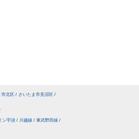
ま市北区
/
さいたま市見沼区
/
室
イン宇須
/
川越線
/
東武野田線
/