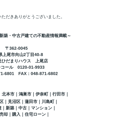
いただきありがとうございました。
新築・中古戸建ての不動産情報満載～
〒362-0045
県上尾市向山2丁目40-8
社ひだまりハウス 上尾店
ール 0120-01-9933
71-6801
FAX
：
048-871-6802
｜北本市｜鴻巣市｜伊奈町
｜行田市
｜
区｜見沼区
｜蓮田市
｜
川島町
｜
建｜新築｜中古｜マンション｜
売却｜購入｜住宅ローン｜