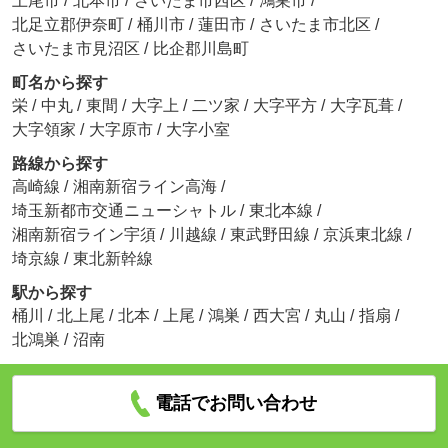
上尾市
/
北本市
/
さいたま市西区
/
鴻巣市
/
北足立郡伊奈町
/
桶川市
/
蓮田市
/
さいたま市北区
/
さいたま市見沼区
/
比企郡川島町
町名から探す
栄
/
中丸
/
東間
/
大字上
/
二ツ家
/
大字平方
/
大字瓦葺
/
大字領家
/
大字原市
/
大字小室
路線から探す
高崎線
/
湘南新宿ライン高海
/
埼玉新都市交通ニューシャトル
/
東北本線
/
湘南新宿ライン宇須
/
川越線
/
東武野田線
/
京浜東北線
/
埼京線
/
東北新幹線
駅から探す
桶川
/
北上尾
/
北本
/
上尾
/
鴻巣
/
西大宮
/
丸山
/
指扇
/
北鴻巣
/
沼南
電話でお問い合わせ