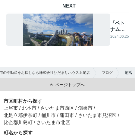
NEXT
「ベト
ナム」
パート2
2024.06.25
市の不動産をお探しなら株式会社ひだまりハウス上尾店
ブログ
朝活
ページトップへ
市区町村から探す
上尾市
/
北本市
/
さいたま市西区
/
鴻巣市
/
北足立郡伊奈町
/
桶川市
/
蓮田市
/
さいたま市見沼区
/
比企郡川島町
/
さいたま市北区
町名から探す