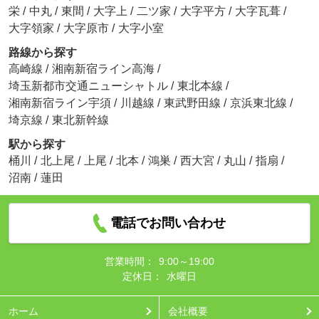
栄
/
中丸
/
東間
/
大字上
/
二ツ家
/
大字平方
/
大字瓦葺
/
大字領家
/
大字原市
/
大字小室
路線から探す
高崎線
/
湘南新宿ライン高海
/
埼玉新都市交通ニューシャトル
/
東北本線
/
湘南新宿ライン宇須
/
川越線
/
東武野田線
/
京浜東北線
/
埼京線
/
東北新幹線
駅から探す
桶川
/
北上尾
/
上尾
/
北本
/
鴻巣
/
西大宮
/
丸山
/
指扇
/
沼南
/
蓮田
電話でお問い合わせ
営業時間：
9:00～19:00
定休日：
水曜日
ホーム
会社概要