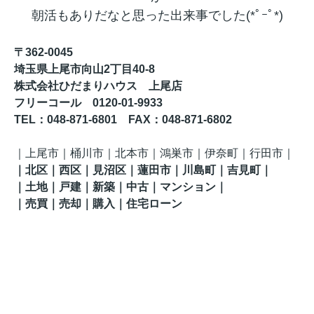
朝活もありだなと思った出来事でした(*ﾟｰﾟ*)
〒362-0045
埼玉県上尾市向山2丁目40-8
株式会社ひだまりハウス 上尾店
フリーコール 0120-01-9933
TEL
：048-871-6801
FAX
：
048-871-6802
｜
上尾市｜桶川市｜北本市｜鴻巣市｜伊奈町
｜行田市
｜
｜
北区
｜西区｜見沼区
｜蓮田市
｜川島町
｜吉見町
｜
｜土地｜戸建｜新築｜中古｜マンション｜
｜売買｜売却｜購入｜住宅ローン