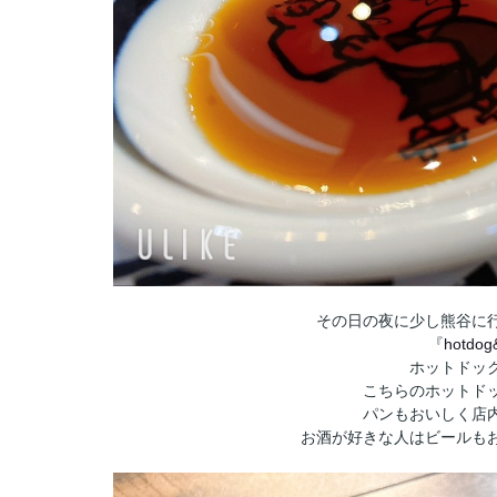
その日の夜に少し熊谷に
『
hotdog&
ホットドッ
こちらのホットド
パンもおいしく店
お酒が好きな人はビールも