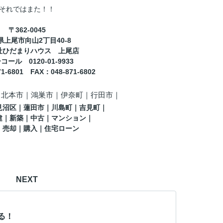
それではまた！！
〒362-0045
県上尾市向山2丁目40-8
社ひだまりハウス 上尾店
ール 0120-01-9933
71-6801
FAX
：
048-871-6802
｜北本市｜鴻巣市｜伊奈町
｜行田市
｜
見沼区
｜蓮田市
｜川島町
｜吉見町
｜
建｜新築｜中古｜マンション｜
｜売却｜購入｜住宅ローン
NEXT
る！