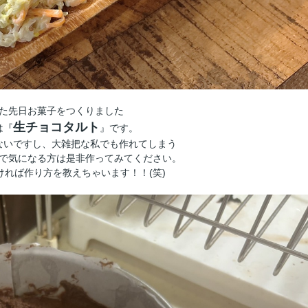
た先日お菓子をつくりました
生チョコタルト
は『
』です。
ないですし、大雑把な私でも作れてしまう
で気になる方は是非作ってみてください。
ければ作り方を教えちゃいます！！(笑)