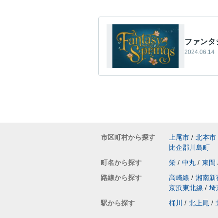
ファンタ
2024.06.14
市区町村から探す
上尾市
/
北本市
比企郡川島町
町名から探す
栄
/
中丸
/
東間
路線から探す
高崎線
/
湘南新
京浜東北線
/
埼
駅から探す
桶川
/
北上尾
/