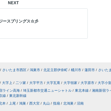
NEXT
ジースプリングス☆彡
/
さいたま市西区
/
鴻巣市
/
北足立郡伊奈町
/
桶川市
/
蓮田市
/
さいた
/
大字上
/
二ツ家
/
大字平方
/
大字瓦葺
/
大字領家
/
大字原市
/
大字小
宿ライン高海
/
埼玉新都市交通ニューシャトル
/
東北本線
/
湘南新宿ラ
京線
/
東北新幹線
北本
/
上尾
/
鴻巣
/
西大宮
/
丸山
/
指扇
/
北鴻巣
/
沼南