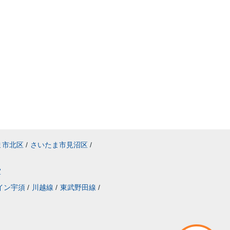
ま市北区
/
さいたま市見沼区
/
室
イン宇須
/
川越線
/
東武野田線
/