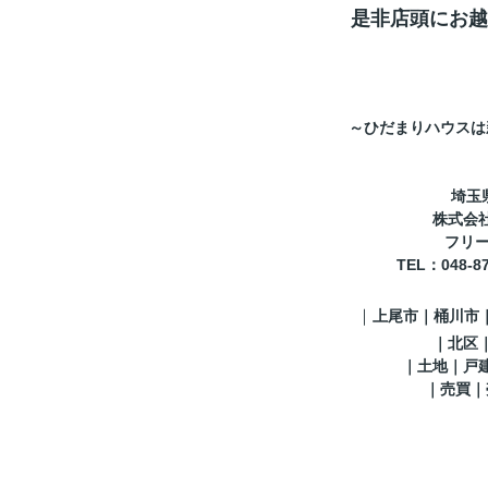
是非店頭にお越
～ひだまりハウスは
埼玉
株式会
フリーコ
TEL
：048-8
｜
上尾市｜桶川市
｜
北区
｜土地｜戸
｜売買｜