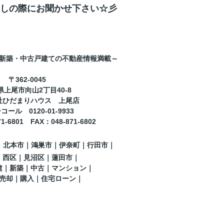
しの際にお聞かせ下さい☆彡
新築・中古戸建ての不動産情報満載～
〒362-0045
県上尾市向山2丁目40-8
社ひだまりハウス 上尾店
ール 0120-01-9933
71-6801
FAX
：
048-871-6802
｜北本市｜鴻巣市｜伊奈町
｜行田市
｜
｜西区｜見沼区
｜蓮田市
｜
建｜新築｜中古｜マンション｜
売却｜購入｜住宅ローン｜