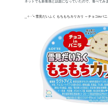
ネットでも新食感と話題になっていたので、食べてみ
¸¸✧
･ﾟ
•.
雪見だいふく もちもちカリカリ ～チョコinバ