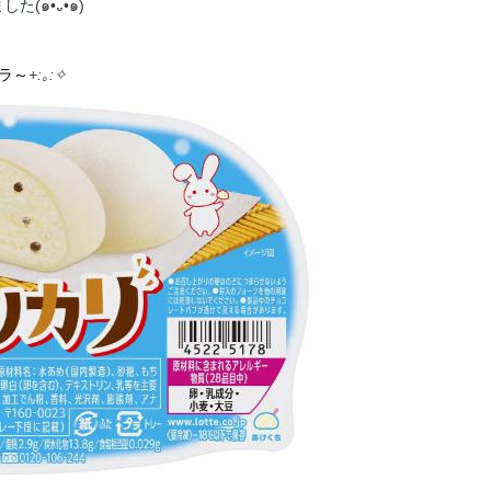
ました
(๑•᎑•๑)
ニラ～
+:｡:✧