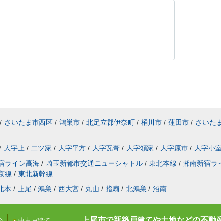
/
さいたま市西区
/
鴻巣市
/
北足立郡伊奈町
/
桶川市
/
蓮田市
/
さいた
/
大字上
/
二ツ家
/
大字平方
/
大字瓦葺
/
大字領家
/
大字原市
/
大字小
宿ライン高海
/
埼玉新都市交通ニューシャトル
/
東北本線
/
湘南新宿ラ
京線
/
東北新幹線
北本
/
上尾
/
鴻巣
/
西大宮
/
丸山
/
指扇
/
北鴻巣
/
沼南
上尾市で新築戸建てや土地などの不動
介
中古戸建て