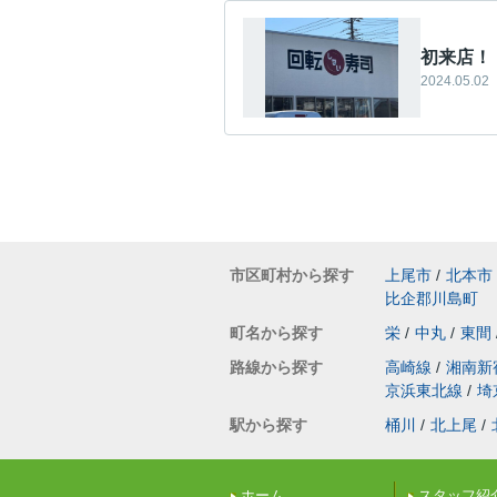
初来店！
2024.05.02
市区町村から探す
上尾市
/
北本市
比企郡川島町
町名から探す
栄
/
中丸
/
東間
路線から探す
高崎線
/
湘南新
京浜東北線
/
埼
駅から探す
桶川
/
北上尾
/
ホーム
スタッフ紹