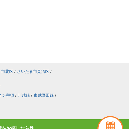
ま市北区
/
さいたま市見沼区
/
室
イン宇須
/
川越線
/
東武野田線
/
産をお探しなら株