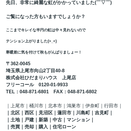
先日、非常に綺麗な虹がかかっていました(￣▽￣)
ご覧になった方もいますでしょうか？
ここまでキレイな半円の虹は中々見れないので
テンション上がりました(>_<)
寒暖差に気を付けて秋もがんばりましょー！
〒362-0045
埼玉県上尾市向山2丁目40-8
株式会社ひだまりハウス 上尾店
フリーコール 0120-01-9933
TEL
：048-871-6801
FAX
：
048-871-6802
｜
上尾市｜桶川市｜北本市｜鴻巣市｜伊奈町
｜行田市
｜
｜
北区
｜西区｜見沼区
｜蓮田市
｜川島町
｜吉見町
｜
｜土地｜戸建｜新築｜中古｜マンション｜
｜売買｜売却｜購入｜住宅ローン