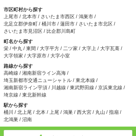
市区町村から探す
上尾市
/
北本市
/
さいたま市西区
/
鴻巣市
/
北足立郡伊奈町
/
桶川市
/
蓮田市
/
さいたま市北区
/
さいたま市見沼区
/
比企郡川島町
町名から探す
栄
/
中丸
/
東間
/
大字平方
/
二ツ家
/
大字上
/
大字瓦葺
/
大字領家
/
大字原市
/
大字小室
路線から探す
高崎線
/
湘南新宿ライン高海
/
埼玉新都市交通ニューシャトル
/
東北本線
/
湘南新宿ライン宇須
/
川越線
/
東武野田線
/
京浜東北線
/
埼京線
/
東北新幹線
駅から探す
桶川
/
北上尾
/
北本
/
上尾
/
鴻巣
/
西大宮
/
丸山
/
指扇
/
北鴻巣
/
沼南