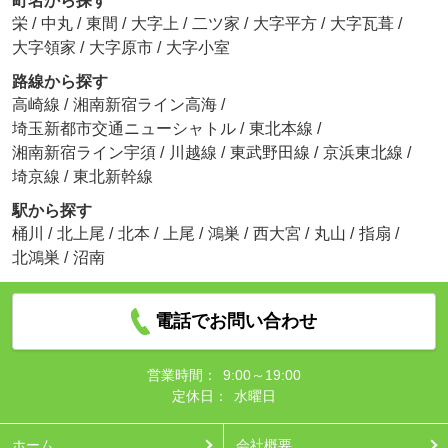
町名から探す
栄
/
中丸
/
東間
/
大字上
/
二ツ家
/
大字平方
/
大字瓦葺
/
大字領家
/
大字原市
/
大字小室
路線から探す
高崎線
/
湘南新宿ライン高海
/
埼玉新都市交通ニューシャトル
/
東北本線
/
湘南新宿ライン宇須
/
川越線
/
東武野田線
/
京浜東北線
/
埼京線
/
東北新幹線
駅から探す
桶川
/
北上尾
/
北本
/
上尾
/
鴻巣
/
西大宮
/
丸山
/
指扇
/
北鴻巣
/
沼南
電話でお問い合わせ
営業時間：
9:00～19:00
定休日：
水曜日
ホーム
会社概要