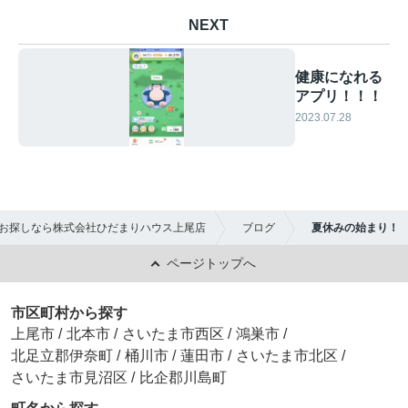
NEXT
健康になれる
アプリ！！！
2023.07.28
お探しなら株式会社ひだまりハウス上尾店
ブログ
夏休みの始まり！
ページトップへ
市区町村から探す
上尾市
/
北本市
/
さいたま市西区
/
鴻巣市
/
北足立郡伊奈町
/
桶川市
/
蓮田市
/
さいたま市北区
/
さいたま市見沼区
/
比企郡川島町