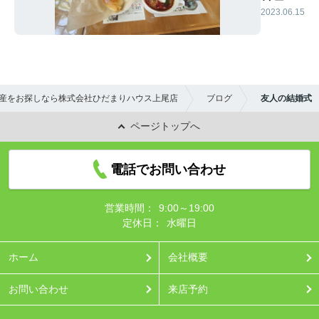
サリュ
2023.06.15
ート
産をお探しなら株式会社ひだまりハウス上尾店
ブログ
友人の結婚式
ページトップへ
電話でお問い合わせ
営業時間：
9:00～19:00
定休日：
水曜日
ホーム
会社概要
お問い合わせ
来店予約