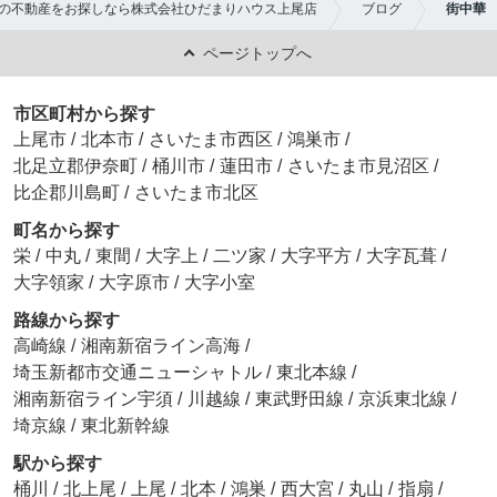
の不動産をお探しなら株式会社ひだまりハウス上尾店
ブログ
街中華
ページトップへ
市区町村から探す
上尾市
/
北本市
/
さいたま市西区
/
鴻巣市
/
北足立郡伊奈町
/
桶川市
/
蓮田市
/
さいたま市見沼区
/
比企郡川島町
/
さいたま市北区
町名から探す
栄
/
中丸
/
東間
/
大字上
/
二ツ家
/
大字平方
/
大字瓦葺
/
大字領家
/
大字原市
/
大字小室
路線から探す
高崎線
/
湘南新宿ライン高海
/
埼玉新都市交通ニューシャトル
/
東北本線
/
湘南新宿ライン宇須
/
川越線
/
東武野田線
/
京浜東北線
/
埼京線
/
東北新幹線
駅から探す
桶川
/
北上尾
/
上尾
/
北本
/
鴻巣
/
西大宮
/
丸山
/
指扇
/