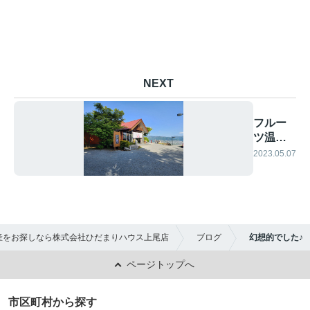
NEXT
フルー
ツ温泉
ぷくぷ
2023.05.07
く♨
産をお探しなら株式会社ひだまりハウス上尾店
ブログ
幻想的でした♪
ページトップへ
市区町村から探す