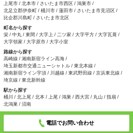
上尾市
/
北本市
/
さいたま市西区
/
鴻巣市
/
北足立郡伊奈町
/
桶川市
/
蓮田市
/
さいたま市見沼区
/
比企郡川島町
/
さいたま市北区
町名から探す
栄
/
中丸
/
東間
/
大字上
/
二ツ家
/
大字平方
/
大字瓦葺
/
大字領家
/
大字原市
/
大字小室
路線から探す
高崎線
/
湘南新宿ライン高海
/
埼玉新都市交通ニューシャトル
/
東北本線
/
湘南新宿ライン宇須
/
川越線
/
東武野田線
/
京浜東北線
/
埼京線
/
東北新幹線
駅から探す
桶川
/
北上尾
/
北本
/
上尾
/
鴻巣
/
西大宮
/
丸山
/
指扇
/
北鴻巣
/
沼南
電話でお問い合わせ