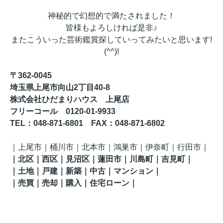
神秘的で幻想的で満たされました！
皆様もよろしければ是非♪
またこういった芸術鑑賞探していってみたいと思います!
(^^)!
〒362-0045
埼玉県上尾市向山2丁目40-8
株式会社ひだまりハウス 上尾店
フリーコール 0120-01-9933
TEL
：048-871-6801
FAX
：
048-871-6802
｜
上尾市｜桶川市｜北本市｜鴻巣市｜伊奈町
｜行田市
｜
｜
北区
｜西区｜見沼区
｜蓮田市
｜川島町
｜吉見町
｜
｜土地｜戸建｜新築｜中古｜マンション｜
｜売買｜売却｜購入｜住宅ローン｜