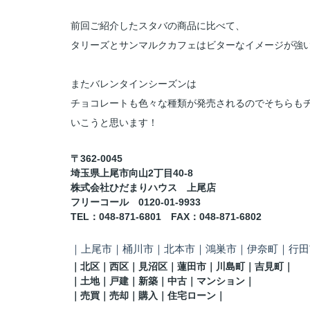
前回ご紹介したスタバの商品に比べて、
タリーズとサンマルクカフェはビターなイメージが強
またバレンタインシーズンは
チョコレートも色々な種類が発売されるのでそちらも
いこうと思います！
〒362-0045
埼玉県上尾市向山2丁目40-8
株式会社ひだまりハウス 上尾店
フリーコール 0120-01-9933
TEL
：048-871-6801
FAX
：
048-871-6802
｜
上尾市｜桶川市｜北本市｜鴻巣市｜伊奈町
｜行田
｜
北区
｜西区｜見沼区
｜蓮田市
｜川島町
｜吉見町
｜
｜土地｜戸建｜新築｜中古｜マンション｜
｜売買｜売却｜購入｜住宅ローン｜