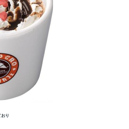
ており
！