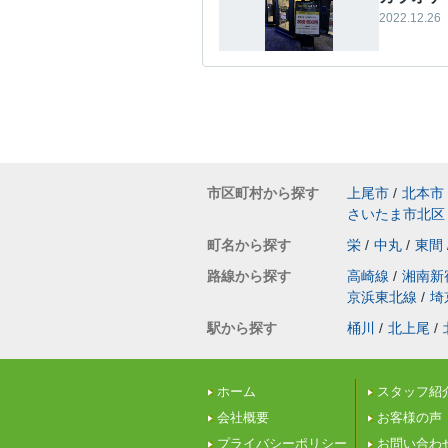
2022.12.26
市区町村から探す
上尾市
/
北本市
さいたま市北区
町名から探す
栄
/
中丸
/
東間
路線から探す
高崎線
/
湘南新
京浜東北線
/
埼
駅から探す
桶川
/
北上尾
/
ホーム
スタッフ紹
会社概要
お客様の声
プライバシーポリシー
お問い合わ