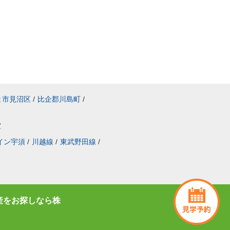
ま市見沼区
/
比企郡川島町
/
室
イン宇須
/
川越線
/
東武野田線
/
産をお探しなら株