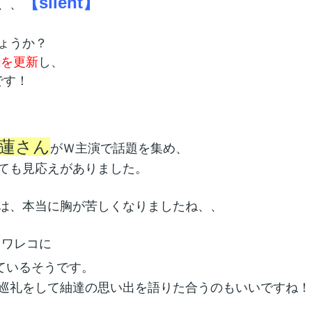
【silent】
、、
ょうか？
録を更新
し、
です！
蓮さん
がＷ主演で話題を集め、
ても見応えがありました。
は、本当に胸が苦しくなりましたね、、
タワレコに
ているそうです。
巡礼をして紬達の思い出を語りた合うのもいいですね！