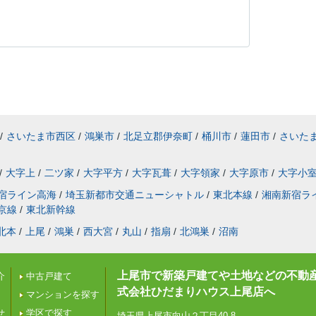
/
さいたま市西区
/
鴻巣市
/
北足立郡伊奈町
/
桶川市
/
蓮田市
/
さいた
/
大字上
/
二ツ家
/
大字平方
/
大字瓦葺
/
大字領家
/
大字原市
/
大字小
宿ライン高海
/
埼玉新都市交通ニューシャトル
/
東北本線
/
湘南新宿ラ
京線
/
東北新幹線
北本
/
上尾
/
鴻巣
/
西大宮
/
丸山
/
指扇
/
北鴻巣
/
沼南
上尾市で新築戸建てや土地などの不動
介
中古戸建て
式会社ひだまりハウス上尾店へ
マンションを探す
せ
学区で探す
埼玉県上尾市向山２丁目40-8