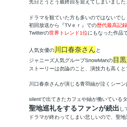
先日とうとう最終回を迎えてしまいました
ドラマを観ていた方も多いのではないでし
初回放送から『TVｅｒ』での
歴代最高記
Twitterの
世界トレンド1位
にもなった作品
川口春奈さん
人気女優の
と
目黒
ジャニーズ人気グループSnowManの
ストーリーは勿論のこと、演技力も高くと
川口春奈さんが演じる青羽紬が泣くシーン
silentで出てきたカフェや紬が働いている
聖地巡礼をするファンが続出
し
ドラマが終わってしまい悲しいので、聖地