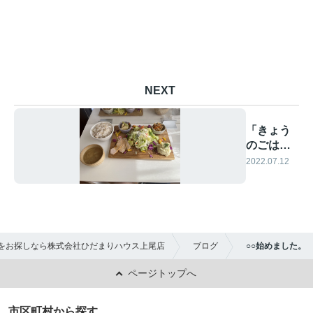
NEXT
「きょう
のごはん
ゆるり
2022.07.12
cafe」
をお探しなら株式会社ひだまりハウス上尾店
ブログ
○○始めました。
ページトップへ
市区町村から探す