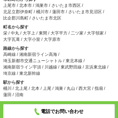
上尾市
/
北本市
/
鴻巣市
/
さいたま市西区
/
北足立郡伊奈町
/
桶川市
/
蓮田市
/
さいたま市見沼区
/
比企郡川島町
/
さいたま市北区
町名から探す
栄
/
中丸
/
大字上
/
東間
/
大字平方
/
二ツ家
/
大字領家
/
大字瓦葺
/
大字小室
/
大字原市
路線から探す
高崎線
/
湘南新宿ライン高海
/
埼玉新都市交通ニューシャトル
/
東北本線
/
湘南新宿ライン宇須
/
川越線
/
東武野田線
/
京浜東北線
/
埼京線
/
東北新幹線
駅から探す
桶川
/
北上尾
/
北本
/
上尾
/
鴻巣
/
丸山
/
西大宮
/
指扇
/
蓮田
/
沼南
電話でお問い合わせ