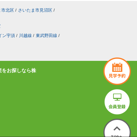
ま市北区
/
さいたま市見沼区
/
室
イン宇須
/
川越線
/
東武野田線
/
産をお探しなら株