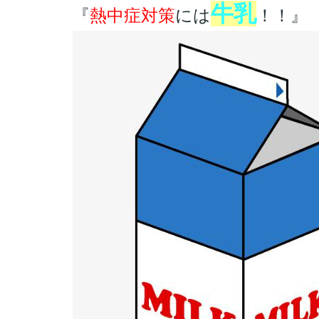
牛乳
『
熱中症対策
には
！！』