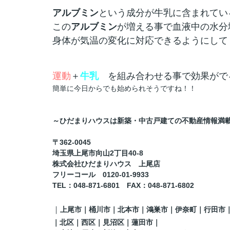
アルブミン
という成分が牛乳に含まれてい
この
アルブミン
が増える事で血液中の水分
身体が気温の変化に対応できるようにして
運動
＋
牛乳
を組み合わせる事で効果がで
簡単に今日からでも始められそうですね！！
～ひだまりハウスは新築・中古戸建ての不動産情報満
〒362-0045
埼玉県上尾市向山2丁目40-8
株式会社ひだまりハウス 上尾店
フリーコール 0120-01-9933
TEL
：048-871-6801
FAX
：
048-871-6802
｜
上尾市｜桶川市｜北本市｜鴻巣市｜伊奈町
｜行田市
｜
北区
｜西区｜見沼区
｜蓮田市
｜