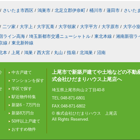
/
さいたま市西区
/
鴻巣市
/
北足立郡伊奈町
/
桶川市
/
蓮田市
/
さいた
/
二ツ家
/
大字上
/
大字瓦葺
/
大字領家
/
大字平方
/
大字原市
/
大字小
宿ライン高海
/
埼玉新都市交通ニューシャトル
/
東北本線
/
湘南新宿ラ
京線
/
東北新幹線
北本
/
上尾
/
鴻巣
/
西大宮
/
丸山
/
指扇
/
北鴻巣
/
沼南
上尾市で新築戸建てや土地などの不動
介
中古戸建て
式会社ひだまりハウス上尾店へ
マンションを探す
せ
学区で探す
埼玉県上尾市向山２丁目40-8
駅近物件特集
TEL:048-871-6801
新築6・7万円台
FAX:048-871-6802
新築8万円台
© 株式会社ひだまりハウス 上尾店
All Rights Reserved.
50坪以上戸建て
おすすめ物件