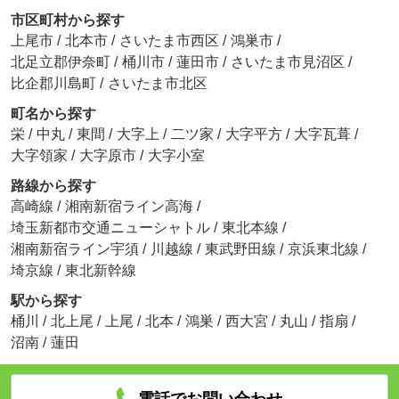
市区町村から探す
上尾市
/
北本市
/
さいたま市西区
/
鴻巣市
/
北足立郡伊奈町
/
桶川市
/
蓮田市
/
さいたま市見沼区
/
比企郡川島町
/
さいたま市北区
町名から探す
栄
/
中丸
/
東間
/
大字上
/
二ツ家
/
大字平方
/
大字瓦葺
/
大字領家
/
大字原市
/
大字小室
路線から探す
高崎線
/
湘南新宿ライン高海
/
埼玉新都市交通ニューシャトル
/
東北本線
/
湘南新宿ライン宇須
/
川越線
/
東武野田線
/
京浜東北線
/
埼京線
/
東北新幹線
駅から探す
桶川
/
北上尾
/
上尾
/
北本
/
鴻巣
/
西大宮
/
丸山
/
指扇
/
沼南
/
蓮田