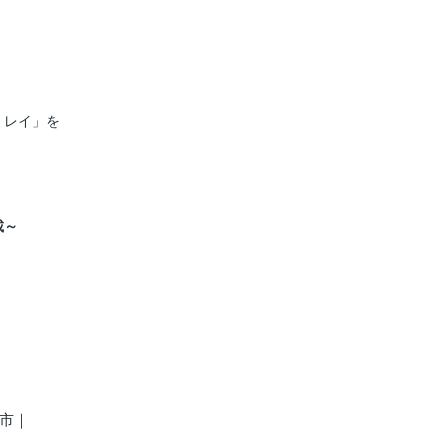
・レイ」を
載～
市
｜