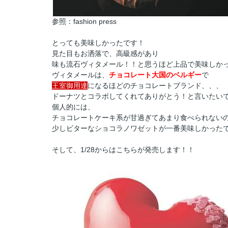
参照：fashion press
とっても美味しかったです！
見た目もお洒落で、高級感があり
味も流石ヴィタメール！！と思うほど上品で美味しか
ヴィタメールは、
チョコレート大国のベルギー
で
王室御用達
になるほどのチョコレートブランド、、、
ドーナツとコラボしてくれてありがとう！と言いたいで
個人的には、
チョコレートケーキ系が甘過ぎてあまり食べられない
少しビターなショコラノワゼットが一番美味しかった
そして、1/28からはこちらが発売します！！