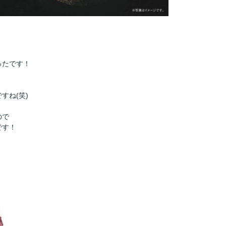
ったです！
すね(笑)
ので
です！