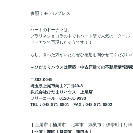
参照：モデルプレス
ハートのドーナツは、
プラリネショコラの中でもハート型で人気の「クール
ドーナツで再現したそうです！！
もし、食べた方がいたらぜひ感想を聞かせてください♪
～ひだまりハウスは新築・中古戸建ての不動産情報満
〒362-0045
埼玉県上尾市向山2丁目40-8
株式会社ひだまりハウス 上尾店
フリーコール 0120-01-9933
TEL
：048-871-6801
FAX
：
048-871-6802
｜
上尾市｜桶川市｜北本市｜鴻巣市｜伊奈町
｜行田
｜
北区
｜西区｜見沼区
｜蓮田市
｜