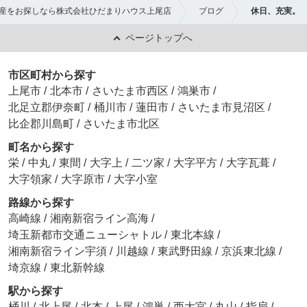
産をお探しなら株式会社ひだまりハウス上尾店
ブログ
休日、充実。
ページトップへ
市区町村から探す
上尾市
/
北本市
/
さいたま市西区
/
鴻巣市
/
北足立郡伊奈町
/
桶川市
/
蓮田市
/
さいたま市見沼区
/
比企郡川島町
/
さいたま市北区
町名から探す
栄
/
中丸
/
東間
/
大字上
/
二ツ家
/
大字平方
/
大字瓦葺
/
大字領家
/
大字原市
/
大字小室
路線から探す
高崎線
/
湘南新宿ライン高海
/
埼玉新都市交通ニューシャトル
/
東北本線
/
湘南新宿ライン宇須
/
川越線
/
東武野田線
/
京浜東北線
/
埼京線
/
東北新幹線
駅から探す
桶川
/
北上尾
/
北本
/
上尾
/
鴻巣
/
西大宮
/
丸山
/
指扇
/