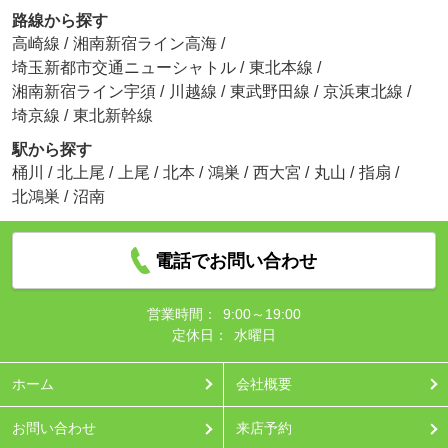
路線から探す
高崎線
/
湘南新宿ライン高海
/
埼玉新都市交通ニューシャトル
/
東北本線
/
湘南新宿ライン宇須
/
川越線
/
東武野田線
/
京浜東北線
/
埼京線
/
東北新幹線
駅から探す
桶川
/
北上尾
/
上尾
/
北本
/
鴻巣
/
西大宮
/
丸山
/
指扇
/
北鴻巣
/
沼南
電話でお問い合わせ
営業時間：
9:00～19:00
定休日：
水曜日
ホーム
会社概要
お問い合わせ
来店予約