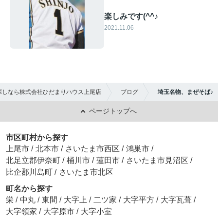
楽しみです(^^♪
2021.11.06
探しなら株式会社ひだまりハウス上尾店
ブログ
埼玉名物、まぜそば♪
ページトップへ
市区町村から探す
上尾市
/
北本市
/
さいたま市西区
/
鴻巣市
/
北足立郡伊奈町
/
桶川市
/
蓮田市
/
さいたま市見沼区
/
比企郡川島町
/
さいたま市北区
町名から探す
栄
/
中丸
/
東間
/
大字上
/
二ツ家
/
大字平方
/
大字瓦葺
/
大字領家
/
大字原市
/
大字小室