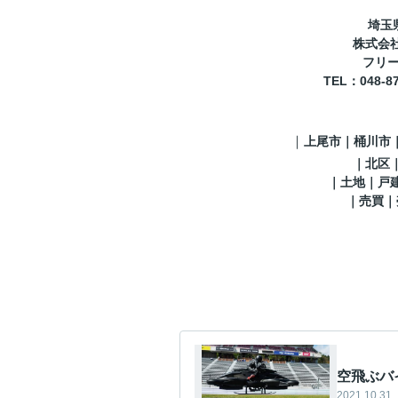
埼玉
株式会
フリーコ
TEL
：048-8
｜
上尾市｜桶川市
｜
北区
｜土地｜戸
｜売買｜
空飛ぶバ
2021.10.31