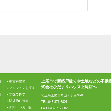
上尾市で新築戸建てや土地などの不動
介
中古戸建て
式会社ひだまりハウス上尾店へ
マンションを探す
せ
学区で探す
埼玉県上尾市向山２丁目40-8
駅近物件特集
TEL:048-871-6801
新築6・7万円台
FAX:048-871-6802