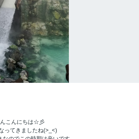
んこんにちは☆彡
なってきましたね(>_<)
きなのでこの時期は辛いです、、