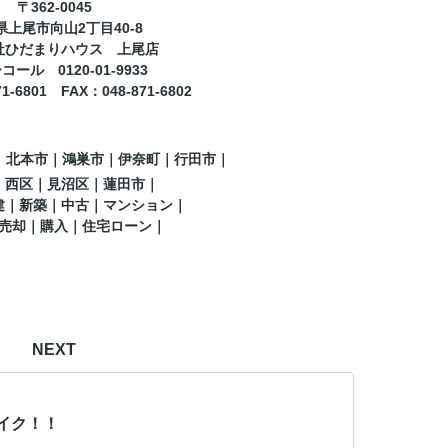
〒362-0045
県上尾市向山2丁目40-8
社ひだまりハウス 上尾店
ール 0120-01-9933
71-6801
FAX
：
048-871-6802
｜北本市｜鴻巣市｜伊奈町
｜行田市
｜
｜西区｜見沼区
｜蓮田市
｜
建｜新築｜中古｜マンション｜
売却｜購入｜住宅ローン｜
NEXT
イク！！