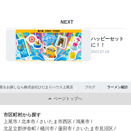
NEXT
ハッピーセット
に！！
2021.07.19
産をお探しなら株式会社ひだまりハウス上尾店
ブログ
ラーメン紹介
ページトップへ
市区町村から探す
上尾市
/
北本市
/
さいたま市西区
/
鴻巣市
/
北足立郡伊奈町
/
桶川市
/
蓮田市
/
さいたま市見沼区
/