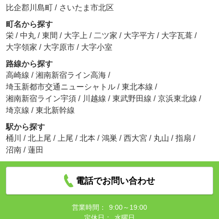
比企郡川島町
/
さいたま市北区
町名から探す
栄
/
中丸
/
東間
/
大字上
/
二ツ家
/
大字平方
/
大字瓦葺
/
大字領家
/
大字原市
/
大字小室
路線から探す
高崎線
/
湘南新宿ライン高海
/
埼玉新都市交通ニューシャトル
/
東北本線
/
湘南新宿ライン宇須
/
川越線
/
東武野田線
/
京浜東北線
/
埼京線
/
東北新幹線
駅から探す
桶川
/
北上尾
/
上尾
/
北本
/
鴻巣
/
西大宮
/
丸山
/
指扇
/
沼南
/
蓮田
電話でお問い合わせ
営業時間：
9:00～19:00
定休日：
水曜日