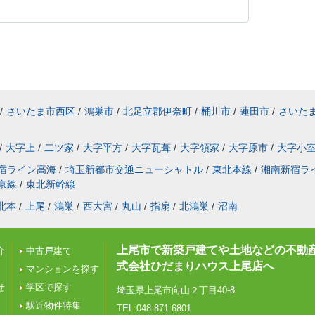
/
さいたま市西区
/
鴻巣市
/
北足立郡伊奈町
/
桶川市
/
蓮田市
/
さいた
/
大字上
/
二ツ家
/
大字平方
/
大字瓦葺
/
大字領家
/
大字原市
/
大字小
宿ライン高海
/
埼玉新都市交通ニューシャトル
/
東北本線
/
湘南新宿ラ
京線
/
東北新幹線
北本
/
上尾
/
鴻巣
/
西大宮
/
丸山
/
指扇
/
北鴻巣
/
沼南
上尾市で新築戸建てや土地などの不動
介
中古戸建て
式会社ひだまりハウス上尾店へ
マンションを探す
せ
学区で探す
埼玉県上尾市向山２丁目40-8
駅近物件特集
TEL:048-871-6801