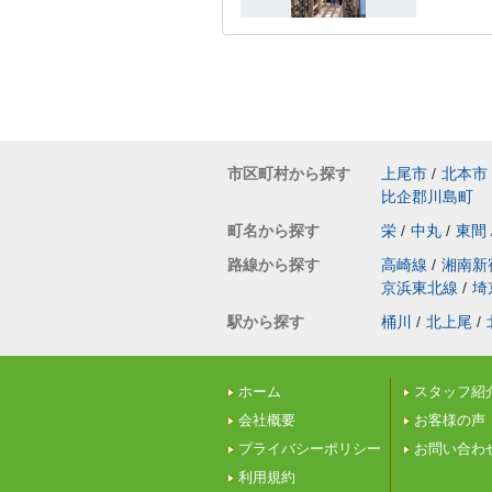
市区町村から探す
上尾市
/
北本市
比企郡川島町
町名から探す
栄
/
中丸
/
東間
路線から探す
高崎線
/
湘南新
京浜東北線
/
埼
駅から探す
桶川
/
北上尾
/
ホーム
スタッフ紹
会社概要
お客様の声
プライバシーポリシー
お問い合わ
利用規約