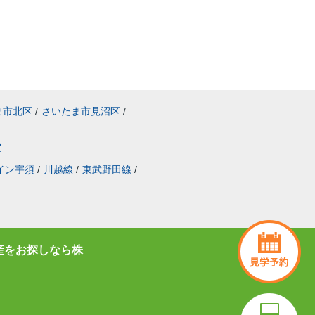
ま市北区
/
さいたま市見沼区
/
室
イン宇須
/
川越線
/
東武野田線
/
産をお探しなら株