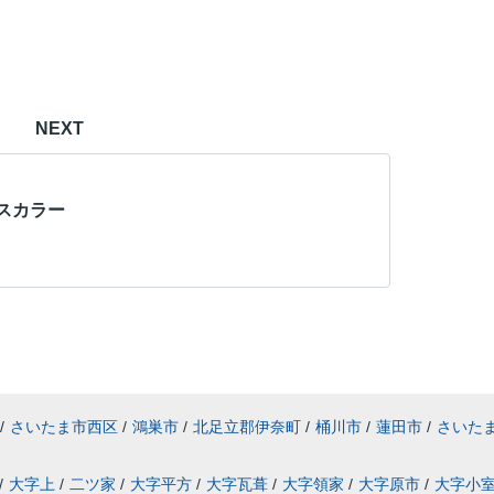
NEXT
スカラー
/
さいたま市西区
/
鴻巣市
/
北足立郡伊奈町
/
桶川市
/
蓮田市
/
さいた
/
大字上
/
二ツ家
/
大字平方
/
大字瓦葺
/
大字領家
/
大字原市
/
大字小