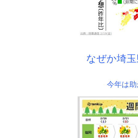
なぜか埼玉
今年は助