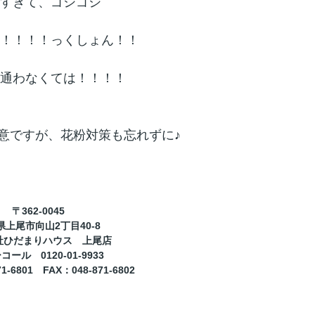
すぎて、ゴシゴシ
！！！！っくしょん！！
通わなくては！！！！
意ですが、花粉対策も忘れずに♪
362-0045
〒
2
40-8
県上尾市向山
丁目
社ひだまりハウス 上尾店
0120-01-9933
ーコール
71-6801
FAX
048-871-6802
：