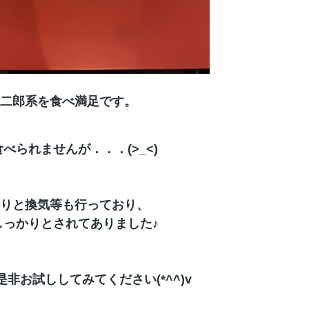
二郎系を食べ満足です。
べられませんが．．．(>_<)
りと換気等も行っており、
しっかりとされてありました♪
非お試ししてみてください(*^^)v