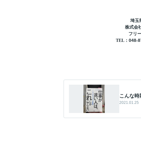
埼玉
株式会
フリ
048-8
TEL
：
こんな時
2021.01.25