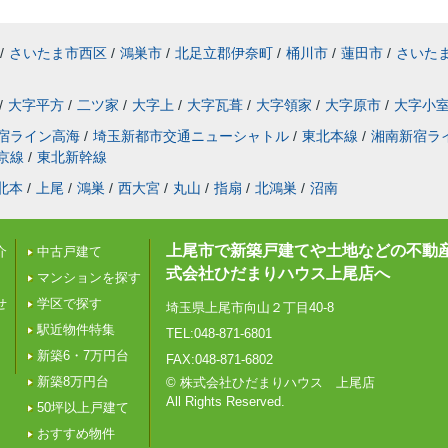
/
さいたま市西区
/
鴻巣市
/
北足立郡伊奈町
/
桶川市
/
蓮田市
/
さいた
/
大字平方
/
二ツ家
/
大字上
/
大字瓦葺
/
大字領家
/
大字原市
/
大字小
宿ライン高海
/
埼玉新都市交通ニューシャトル
/
東北本線
/
湘南新宿ラ
京線
/
東北新幹線
北本
/
上尾
/
鴻巣
/
西大宮
/
丸山
/
指扇
/
北鴻巣
/
沼南
上尾市で新築戸建てや土地などの不動
介
中古戸建て
式会社ひだまりハウス上尾店へ
マンションを探す
せ
学区で探す
埼玉県上尾市向山２丁目40-8
駅近物件特集
TEL:048-871-6801
新築6・7万円台
FAX:048-871-6802
新築8万円台
© 株式会社ひだまりハウス 上尾店
All Rights Reserved.
50坪以上戸建て
おすすめ物件