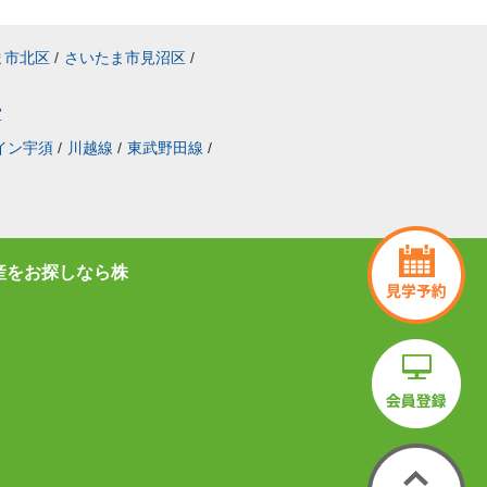
ま市北区
/
さいたま市見沼区
/
室
イン宇須
/
川越線
/
東武野田線
/
産をお探しなら株