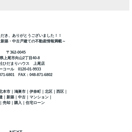
ただき、ありがとうございました！！
は新築・中古戸建ての不動産情報満載～
〒
362-0045
県上尾市向山
2
丁目
40-8
社ひだまりハウス 上尾店
ーコール
0120-01-9933
871-6801
FAX
：
048-871-6802
北本市｜鴻巣市｜伊奈町｜北区｜西区｜
建｜新築｜中古｜マンション｜
｜売却｜購入｜住宅ローン