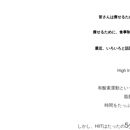
皆さんは痩せるた
痩せるために、食事
最近、いろいろと話
High In
有酸素運動とい
脂
時間をたっ
しかし、
HIIT
はたったの