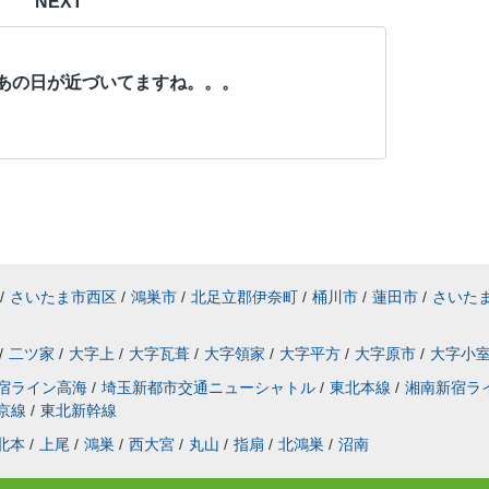
NEXT
あの日が近づいてますね。。。
/
さいたま市西区
/
鴻巣市
/
北足立郡伊奈町
/
桶川市
/
蓮田市
/
さいた
/
二ツ家
/
大字上
/
大字瓦葺
/
大字領家
/
大字平方
/
大字原市
/
大字小
宿ライン高海
/
埼玉新都市交通ニューシャトル
/
東北本線
/
湘南新宿ラ
京線
/
東北新幹線
北本
/
上尾
/
鴻巣
/
西大宮
/
丸山
/
指扇
/
北鴻巣
/
沼南