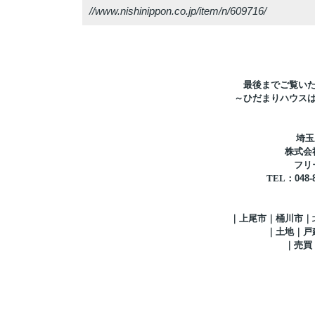
//www.nishinippon.co.jp/item/n/609716/
最後までご覧い
～ひだまりハウス
埼玉
株式会
フリ
TEL
：
048-
｜上尾市｜桶川市｜
｜土地｜戸
｜売買