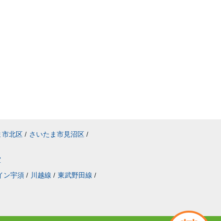
ま市北区
/
さいたま市見沼区
/
室
イン宇須
/
川越線
/
東武野田線
/