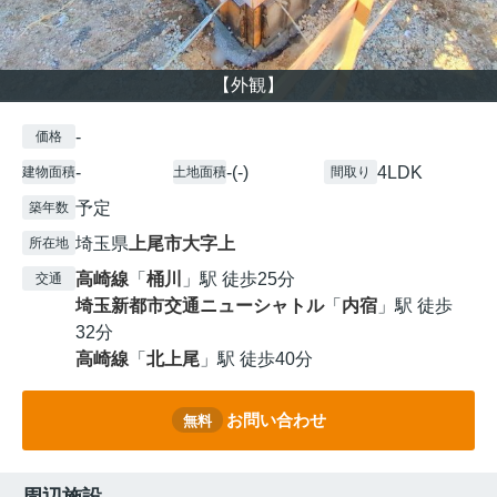
【外観】
-
価格
-
-(-)
4LDK
建物面積
土地面積
間取り
予定
築年数
埼玉県
上尾市
大字上
所在地
高崎線
「
桶川
」駅 徒歩25分
交通
埼玉新都市交通ニューシャトル
「
内宿
」駅 徒歩
32分
高崎線
「
北上尾
」駅 徒歩40分
お問い合わせ
無料
周辺施設