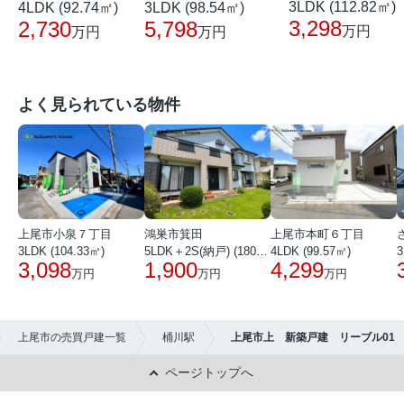
3LDK (112.82㎡)
4LDK (92.74㎡)
3LDK (98.54㎡)
3,298
2,730
5,798
万円
万円
万円
よく見られている物件
上尾市小泉７丁目
鴻巣市箕田
上尾市本町６丁目
3LDK (104.33㎡)
5LDK＋2S(納戸) (180.51㎡)
4LDK (99.57㎡)
3
3,098
1,900
4,299
万円
万円
万円
上尾市の売買戸建一覧
桶川駅
上尾市上 新築戸建 リーブル01
ページトップへ