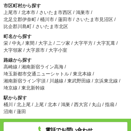
市区町村から探す
上尾市
/
北本市
/
さいたま市西区
/
鴻巣市
/
北足立郡伊奈町
/
桶川市
/
蓮田市
/
さいたま市見沼区
/
比企郡川島町
/
さいたま市北区
町名から探す
栄
/
中丸
/
東間
/
大字上
/
二ツ家
/
大字平方
/
大字瓦葺
/
大字領家
/
大字原市
/
大字小室
路線から探す
高崎線
/
湘南新宿ライン高海
/
埼玉新都市交通ニューシャトル
/
東北本線
/
湘南新宿ライン宇須
/
川越線
/
東武野田線
/
京浜東北線
/
埼京線
/
東北新幹線
駅から探す
桶川
/
北上尾
/
上尾
/
北本
/
鴻巣
/
西大宮
/
丸山
/
指扇
/
沼南
/
蓮田
電話でお問い合わせ