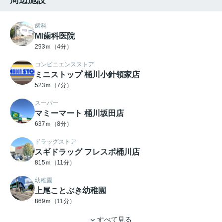
歯科
MI歯科医院
293ｍ（4分）
コンビニエンスストア
ミニストップ 桶川小針領家店
523ｍ（7分）
スーパー
マミーマート 桶川坂田店
637ｍ（8分）
ドラッグストア
スギドラッグ フレスポ桶川店
815ｍ（11分）
幼稚園
上尾ことぶき幼稚園
869ｍ（11分）
すべて見る